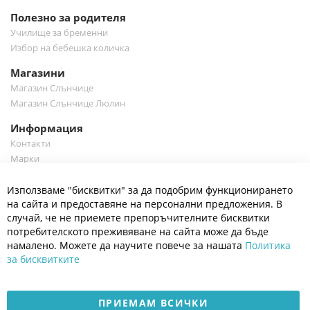
Полезно за родителя
Училище за бременни
Избор на бебешка количка
Магазини
Магазин Слънчице
Магазин Слънчице Люлин
Информация
Контакти
Марки
Блог
Cl
Използваме "бисквитки" за да подобрим функционирането
Co
Полезно
Ba
на сайта и предоставяне на персонални предложения. В
Общи условия
случай, че не приемете препоръчителните бисквитки
Политика за поверителност
потребителското преживяване на сайта може да бъде
Платформа за OPC
намалено. Можете да научите повече за нашата
Политика
за бисквитките
Доставка и плащане
Карта на сайта
ПРИЕМАМ ВСИЧКИ