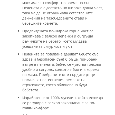
максимален комфорт по време на сън.
Пелената е с достатъчно широка долна част,
така че да не ограничава естествените
движения на тазобедрените стави и
бебешките крачета.
Предвидената по-широка горна част се
закопчава с велкро лепенки и обгръща
ръчичките на бебето, което му дава
усещане за сигурност и уют.
Пелените за повиване даряват бебето със
здрав и безопасен сън! С ръце, прибрани
вътре в пелената, бебчо се чувства толкова
удобно и сигурно, колкото е бил и в корема
на мама. Прибраните към гърдите ръце
намаляват естествения рефлекс на
стряскането, което обикновено буди
бебетата.
Изработен е от 100% муселин, който може да
се регулира с велкро закопчаване за по-
голям комфорт.