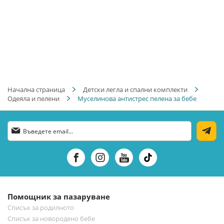
Начална страница
Детски легла и спални комплекти
Одеяла и пелени
Муселинова антистрес пелена за бебе
Абонирай
се
за
нашия
е-
бюлетин:
Помощник за пазаруване
Списък за родилното
Списък за новородено бебе