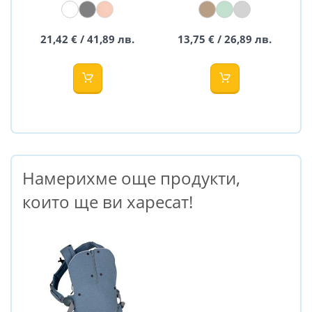
новородено
колики с
Babyjem
черешови
костилки
21,42 € / 41,89 лв.
13,75 € / 26,89 лв.
Намерихме още продукти,
които ще ви харесат!