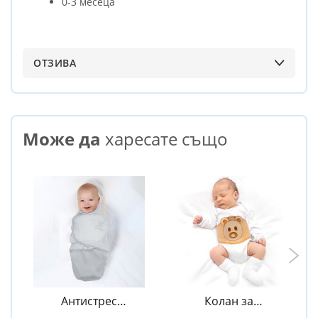
0-3 месеца
ОТЗИВА
Може да
харесате също
Антистрес
Колан за
пелена за
облекчаване на