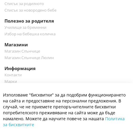
Списък за родилното
Списък за новородено бебе
Полезно за родителя
Училище за бременни
Избор на бебешка количка
Магазини
Магазин Слънчице
Магазин Слънчице Люлин
Информация
Контакти
Марки
Блог
Cl
Използваме "бисквитки" за да подобрим функционирането
Co
Полезно
Ba
на сайта и предоставяне на персонални предложения. В
Общи условия
случай, че не приемете препоръчителните бисквитки
Политика за поверителност
потребителското преживяване на сайта може да бъде
Платформа за OPC
намалено. Можете да научите повече за нашата
Политика
за бисквитките
Доставка и плащане
Карта на сайта