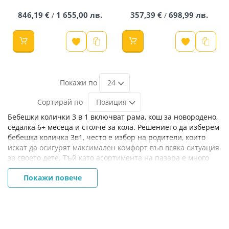
60%
846,19 €
1 655,00 лв.
357,39 €
698,99 лв.
/
/
24
Позиция
Бебешки колички 3 в 1 включват рама, кош за новородено,
седалка 6+ месеца и столче за кола. Решението да изберем
бебешка количка 3в1, често е избор на родители, които
искат да осигурят максимален комфорт във всяка ситуация
за своето дете. Тъй като асортимента на пазара е много
богат, често бъдещите родители изпитват затруднение в
Покажи повече
избора. Ето някои насоки как да изберем подходяща
количка 3в1 за своето бебе. На първо място ще поставим
рамата на количката. Тя е детайла, който ще използваме с
всеки един от кошовете. Рамата трябва да е стабилна,
максимално лека и да се сгъва в компактни размери.