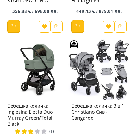
STAR FUEGO - NIO
Ellada green
356,88 €
698,00 лв.
449,43 €
879,01 лв.
/
/
Бебешка количка
Бебешка количка 3 в 1
Inglesina Electa Duo
Christiano Сив -
Murray Green/Total
Cangaroo
Black
рейтинг:
(1)