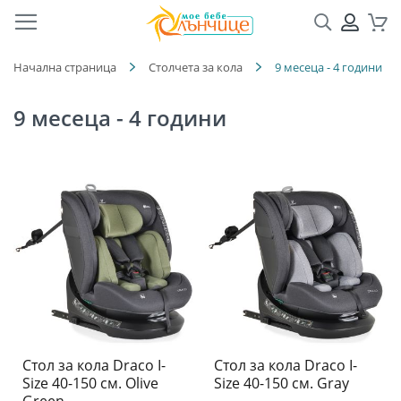
Търсене
ПРОФ
Кол
Начална страница
Столчета за кола
9 месеца - 4 години
9 месеца - 4 години
Стол за кола Draco I-
Стол за кола Draco I-
Size 40-150 см. Olive
Size 40-150 см. Gray
Green