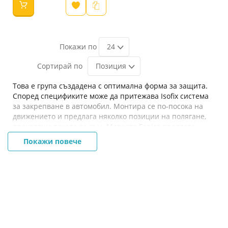
24
Позиция
Това е група създадена с оптимална форма за защита.
Според спецификите може да притежава Isofix система
за закрепване в автомобил. Монтира се по-посока на
движението и предлага няколко позиции на полягане,
подходяща такава за сън. Марката Espiro предлага
комфортни текстилни части, елегантни цветове и
Покажи повече
дизайн.