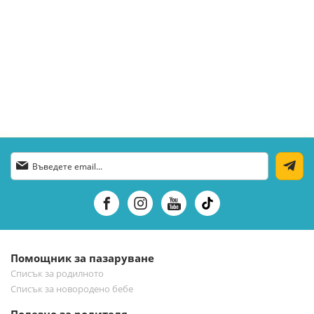
Абонирай
се
за
нашия
е-
бюлетин:
Помощник за пазаруване
Списък за родилното
Списък за новородено бебе