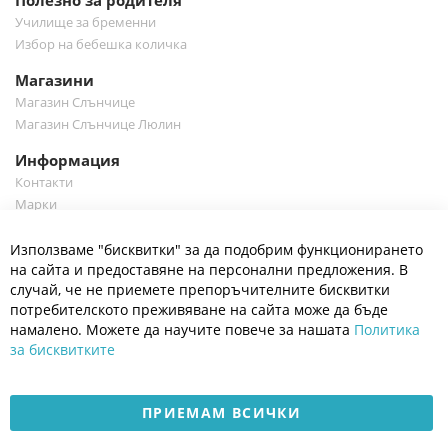
Полезно за родителя
Училище за бременни
Избор на бебешка количка
Магазини
Магазин Слънчице
Магазин Слънчице Люлин
Информация
Контакти
Марки
Блог
Cl
Използваме "бисквитки" за да подобрим функционирането
Co
Полезно
Ba
на сайта и предоставяне на персонални предложения. В
Общи условия
случай, че не приемете препоръчителните бисквитки
Политика за поверителност
потребителското преживяване на сайта може да бъде
Платформа за OPC
намалено. Можете да научите повече за нашата
Политика
за бисквитките
Доставка и плащане
Карта на сайта
ПРИЕМАМ ВСИЧКИ
© 2026 Мое Бебе | Всички права запазени.