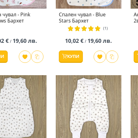
 чувал - Pink
Спален чувал - Blue
А
ws Бархет
Stars Бархет
2
рейтинг:
(1)
100%
02 €
19,60 лв.
10,02 €
19,60 лв.
/
/
ПИ
КУПИ