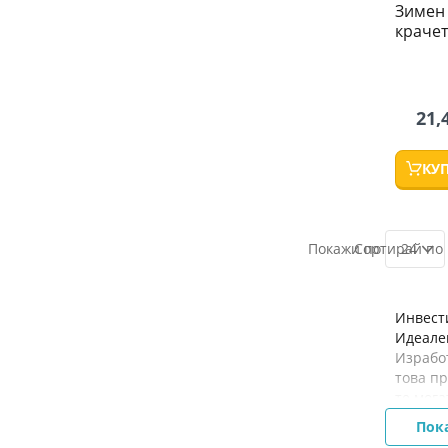
Зимен 
крачет
21,
КУ
24
Инвести
Идеален
Израбо
това пр
те мога
Пок