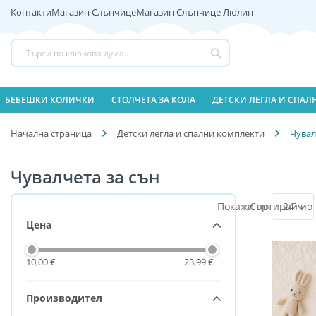
Контакти
Магазин Слънчице
Магазин Слънчице Люлин
Прескачане
към
съдържанието
Търсене
БЕБЕШКИ КОЛИЧКИ
СТОЛЧЕТА ЗА КОЛА
ДЕТСКИ ЛЕГЛА И СПА
Начална страница
Детски легла и спални комплекти
Чувал
Чувалчета за сън
24
Пазаруване
Цена
по
10,00 €
23,99 €
Производител