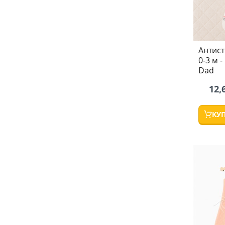
Антист
0-3 м 
Dad
12,
КУ