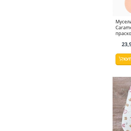
Мусели
Carame
праск
23,
КУ