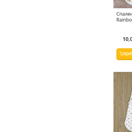
Спален
Rainbo
10,
КУ