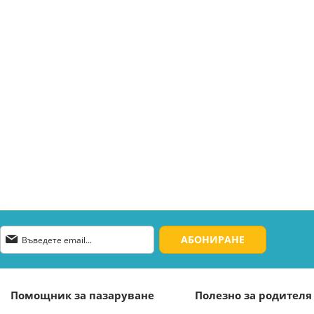
Абонирай
АБОНИРАНЕ
се
за
нашия
е-
Помощник за пазаруване
Полезно за родителя
бюлетин: