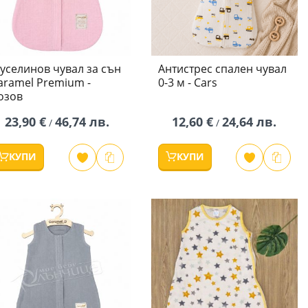
уселинов чувал за сън
Антистрес спален чувал
aramel Premium -
0-3 м - Cars
озов
23,90 €
46,74 лв.
12,60 €
24,64 лв.
/
/
КУПИ
КУПИ