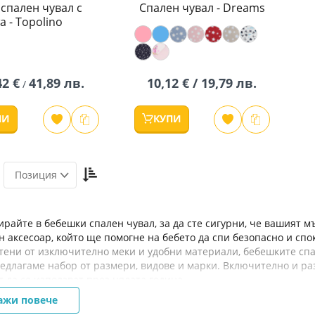
спален чувал с
Спален чувал - Dreams
а - Topolino
42 €
41,89 лв.
10,12 € / 19,79 лв.
/
ПИ
КУПИ
Настрой
Позиция
низходяща
посока
райте в бебешки спален чувал, за да сте сигурни, че вашият м
 аксесоар, който ще помогне на бебето да спи безопасно и спок
тени от изключително меки и удобни материали, бебешките спа
едлагаме набор от размери, видове и марки. Включително и ра
т да се използват през цялата година.
ажи повече