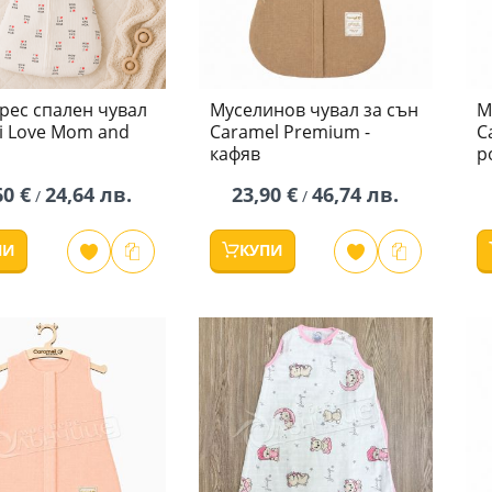
рес спален чувал
Муселинов чувал за сън
М
- i Love Mom and
Caramel Premium -
C
кафяв
р
60 €
24,64 лв.
23,90 €
46,74 лв.
/
/
ПИ
КУПИ