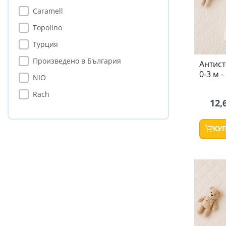
Caramell
Topolino
Турция
Произведено в България
Антист
0-3 м -
NIO
Rach
12,
КУ