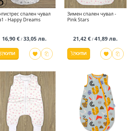
нтистрес спален чувал
Зимен спален чувал -
в1 - Happy Dreams
Pink Stars
16,90 €
33,05 лв.
21,42 €
41,89 лв.
/
/
КУПИ
КУПИ