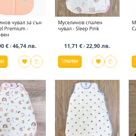
нов чувал за сън
Муселинов спален
М
l Premium -
чувал - Sleep Pink
C
овен
90 €
46,74 лв.
11,71 €
22,90 лв.
/
/
ПИ
КУПИ