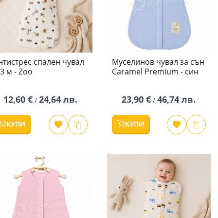
нтистрес спален чувал
Муселинов чувал за сън
-3 м - Zoo
Caramel Premium - син
12,60 €
24,64 лв.
23,90 €
46,74 лв.
/
/
КУПИ
КУПИ