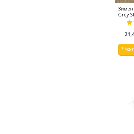
Зимен 
Grey S
рей
10
21,
КУ