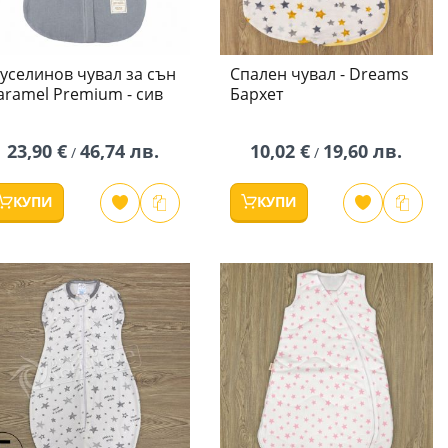
уселинов чувал за сън
Спален чувал - Dreams
aramel Premium - сив
Бархет
23,90 €
46,74 лв.
10,02 €
19,60 лв.
/
/
КУПИ
КУПИ