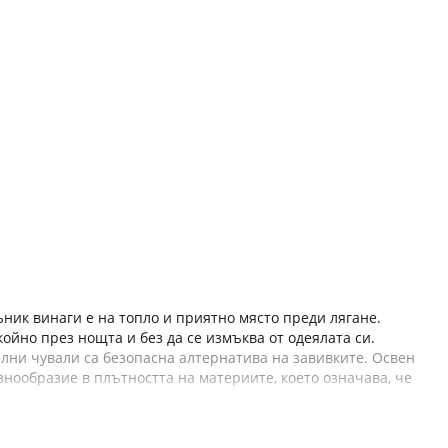
ъник винаги е на топло и приятно място преди лягане.
ойно през нощта и без да се измъква от одеялата си.
лни чували са безопасна алтернатива на завивките. Освен
знообразие в плътността на материите, което означава, че