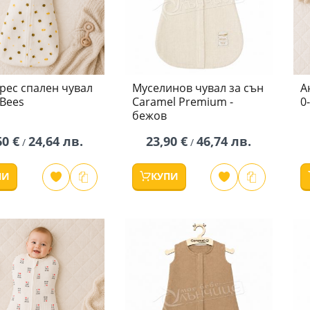
рес спален чувал
Муселинов чувал за сън
А
 Bees
Caramel Premium -
0
бежов
60 €
24,64 лв.
23,90 €
46,74 лв.
/
/
ПИ
КУПИ