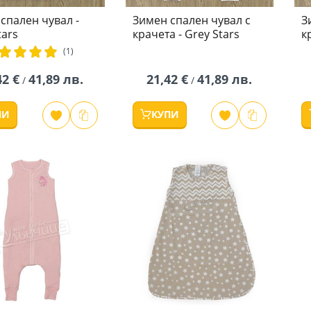
спален чувал -
Зимен спален чувал с
З
tars
крачета - Grey Stars
к
тинг:
(1)
0%
42 €
41,89 лв.
21,42 €
41,89 лв.
/
/
ПИ
КУПИ