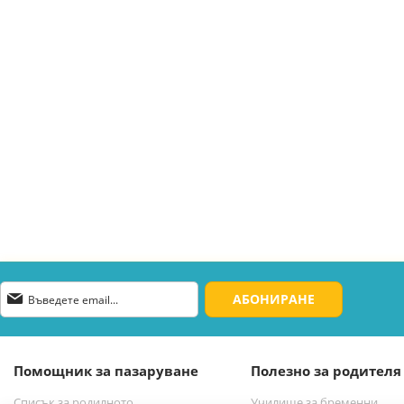
Абонирай
АБОНИРАНЕ
се
за
нашия
е-
Помощник за пазаруване
Полезно за родителя
бюлетин:
Списък за родилното
Училище за бременни