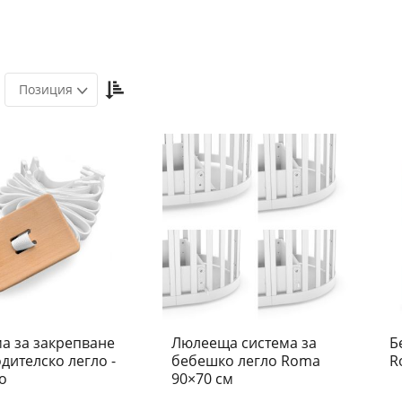
Настрой
Позиция
низходяща
посока
а за закрепване
Люлееща система за
Б
дителско легло -
бебешко легло Roma
R
o
90×70 см