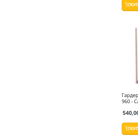
КУ
Гарде
960 - 
540,0
КУ