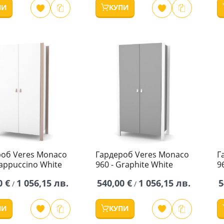
ПИ
КУПИ
роб Veres Monaco
Гардероб Veres Monaco
Г
Cappuccino White
960 - Graphite White
9
0 €
1 056,15 лв.
540,00 €
1 056,15 лв.
5
/
/
ПИ
КУПИ