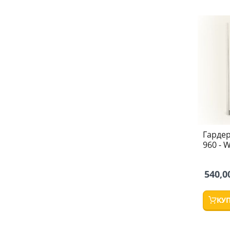
Гарде
960 - 
540,0
КУ