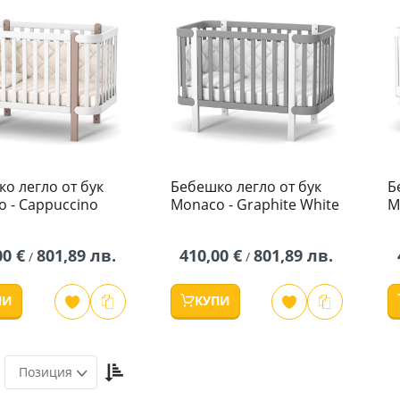
о легло от бук
Бебешко легло от бук
Б
 - Cappuccino
Monaco - Graphite White
M
00 €
801,89 лв.
410,00 €
801,89 лв.
/
/
ПИ
КУПИ
Настрой
Позиция
низходяща