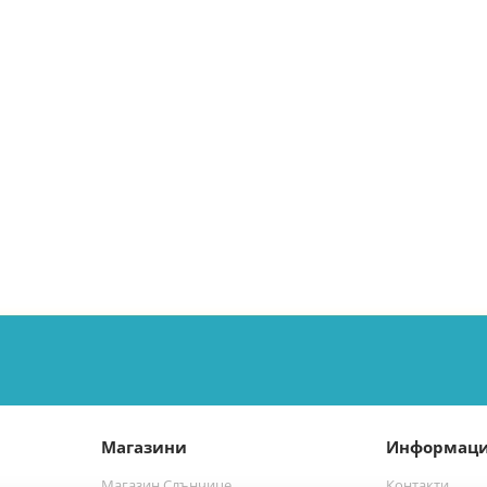
посока
Магазини
Информац
Магазин Слънчице
Контакти