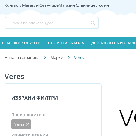
Контакти
Магазин Слънчице
Магазин Слънчице Люлин
Прескачане
към
съдържанието
Търсене
БЕБЕШКИ КОЛИЧКИ
СТОЛЧЕТА ЗА КОЛА
ДЕТСКИ ЛЕГЛА И СПА
Начална страница
Марки
Veres
Veres
Пазаруване
ИЗБРАНИ ФИЛТРИ
по
Производител
Veres
Премахнете
този
елемент
Изчисти всички