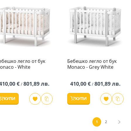
ебешко легло от бук
Бебешко легло от бук
onaco - White
Monaco - Grey White
410,00 €
801,89 лв.
410,00 €
801,89 лв.
/
/
КУПИ
КУПИ
Страница
В момента четете 
Страница
Стра
Напр
1
2