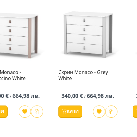
Monaco -
Скрин Monaco - Grey
cino White
White
00 €
664,98 лв.
340,00 €
664,98 лв.
/
/
ПИ
КУПИ