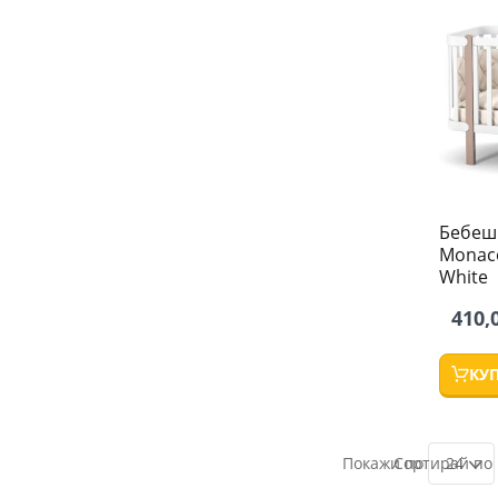
Бебешк
Monaco
White
410,
КУ
24