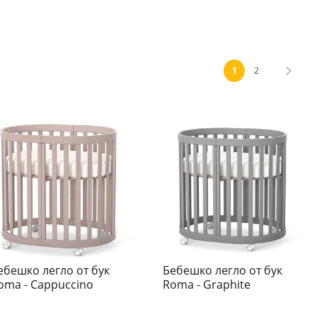
Страница
В момента четете 
Страница
Стра
Напр
1
2
ебешко легло от бук
Бебешко легло от бук
oma - Cappuccino
Roma - Graphite