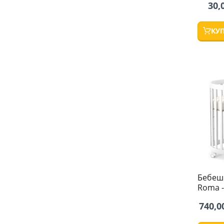
30,
КУ
Бебешк
Roma -
740,0