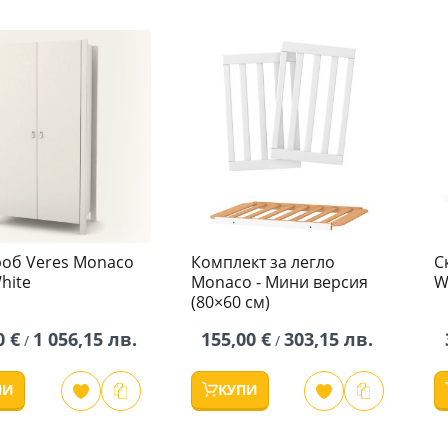
роб Veres Monaco
Комплект за легло
С
White
Monaco - Мини версия
W
(80×60 см)
0 €
1 056,15 лв.
155,00 €
303,15 лв.
/
/
ПИ
КУПИ