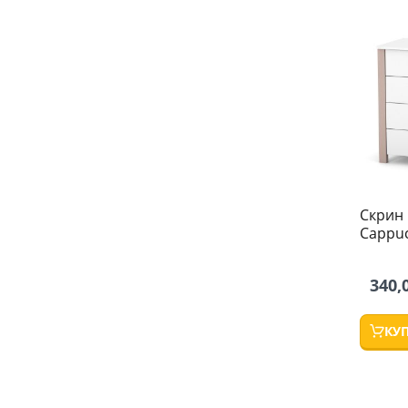
Скрин 
Cappuc
340,
КУ