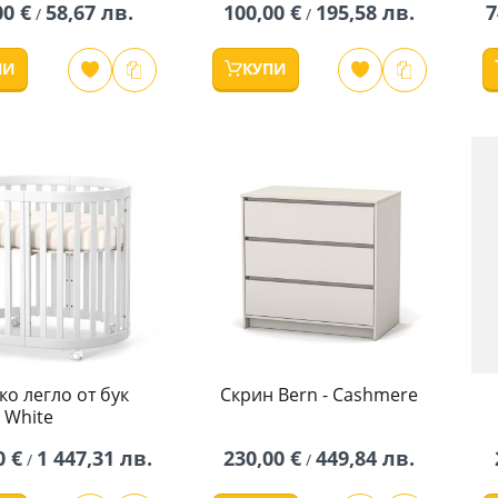
00 €
58,67 лв.
100,00 €
195,58 лв.
7
/
/
ПИ
КУПИ
о легло от бук
Скрин Bern - Cashmere
 White
0 €
1 447,31 лв.
230,00 €
449,84 лв.
/
/