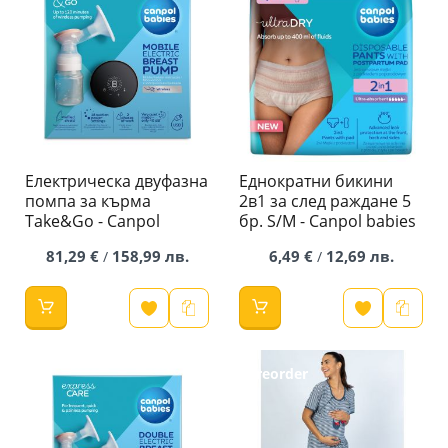
Електрическа двуфазна
Еднократни бикини
помпа за кърма
2в1 за след раждане 5
Take&Go - Canpol
бр. S/M - Canpol babies
81,29 €
158,99 лв.
6,49 €
12,69 лв.
/
/
Preorder