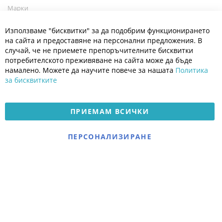
Марки
Блог
Cl
Използваме "бисквитки" за да подобрим функционирането
Co
Полезно
Ba
на сайта и предоставяне на персонални предложения. В
Общи условия
случай, че не приемете препоръчителните бисквитки
Политика за поверителност
потребителското преживяване на сайта може да бъде
Платформа за OPC
намалено. Можете да научите повече за нашата
Политика
за бисквитките
Доставка и плащане
Карта на сайта
ПРИЕМАМ ВСИЧКИ
© 2026 Мое Бебе | Всички права запазени.
Електронен магазин
ПЕРСОНАЛИЗИРАНЕ
разработен и поддържан
от