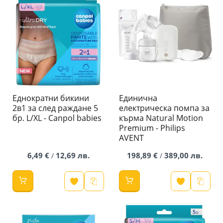
Еднократни бикини
Единична
2в1 за след раждане 5
електрическа помпа за
бр. L/XL - Canpol babies
кърма Natural Motion
Premium - Philips
AVENT
6,49 €
12,69 лв.
198,89 €
389,00 лв.
/
/