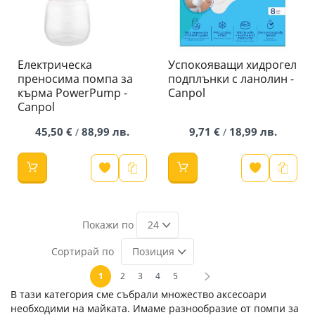
Електрическа
Успокояващи хидрогел
преносима помпа за
подплънки с ланолин -
кърма PowerPump​ -
Canpol
Canpol
45,50 €
88,99 лв.
9,71 €
18,99 лв.
/
/
24
Позиция
Страница
В момента четете страница
Страница
Страница
Страница
Страница
Страница
Напред
1
2
3
4
5
В тази категория сме събрали множество аксесоари
необходими на майката. Имаме разнообразие от помпи за