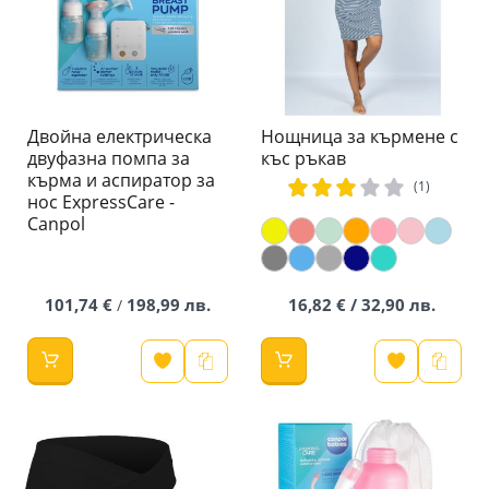
Двойна електрическа
Нощница за кърмене с
двуфазна помпа за
къс ръкав
кърма и аспиратор за
рейтинг:
(1)
нос ExpressCare -
60%
Canpol
101,74 €
198,99 лв.
16,82 € / 32,90 лв.
/