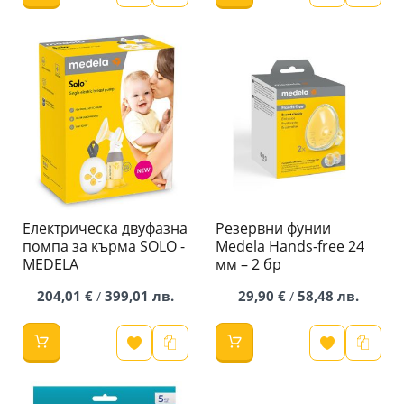
Електрическа двуфазна
Резервни фунии
помпа за кърма SOLO -
Medela Hands-free 24
MEDELA
мм – 2 бр
204,01 €
399,01 лв.
29,90 €
58,48 лв.
/
/