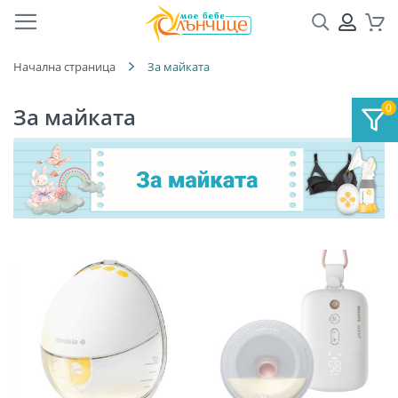
Търсене
ПРОФ
Кол
Начална страница
За майката
За майката