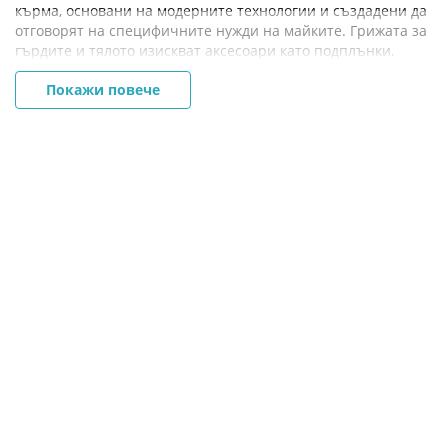
кърма, основани на модерните технологии и създадени да
отговорят на специфичните нужди на майките. Грижата за
гърдите и тялото изискват аксесоари като подплънки,
колектори и протектори за зърна, силиконови зърна за
Покажи повече
кърмене, крем за зърна, крем за гърди, масажно олио и
много други. Имаме всичко! За да сме още по полезни
предлагаме нощници и сутиени за кърмене, възглавници
за кърмене и още полезни аксесоари. Разгледайте ги!