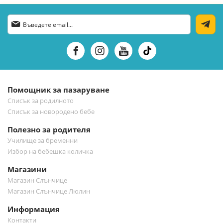
Абонирай
се
за
нашия
е-
бюлетин:
Помощник за пазаруване
Списък за родилното
Списък за новородено бебе
Полезно за родителя
Училище за бременни
Избор на бебешка количка
Магазини
Магазин Слънчице
Магазин Слънчице Люлин
Информация
Контакти