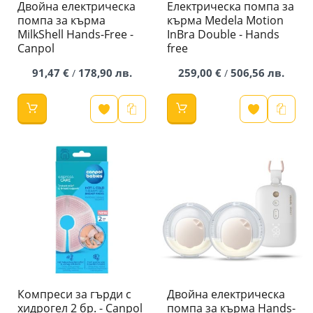
Двойна електрическа
Електрическа помпа за
помпа за кърма
кърма Medela Motion
MilkShell Hands-Free -
InBra Double - Hands
Canpol
free
91,47 €
178,90 лв.
259,00 €
506,56 лв.
/
/
Компреси за гърди с
Двойна електрическа
хидрогел 2 бр. - Canpol
помпа за кърма Hands-