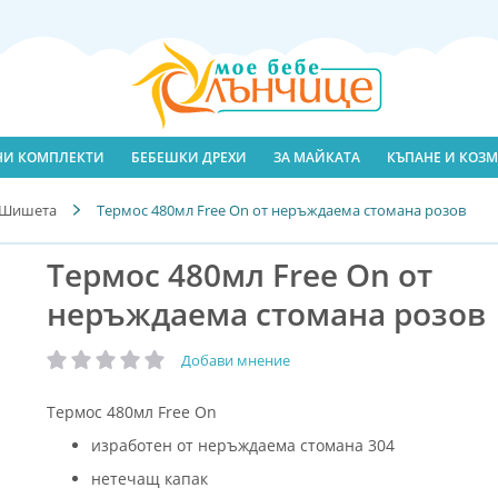
ЛНИ КОМПЛЕКТИ
БЕБЕШКИ ДРЕХИ
ЗА МАЙКАТА
КЪПАНЕ И КОЗМ
Шишета
Термос 480мл Free On от неръждаема стомана розов
Термос 480мл Free On от
неръждаема стомана розов
Добави мнение
рейтинг:
Термос 480мл Free On
изработен от неръждаема стомана 304
нетечащ капак