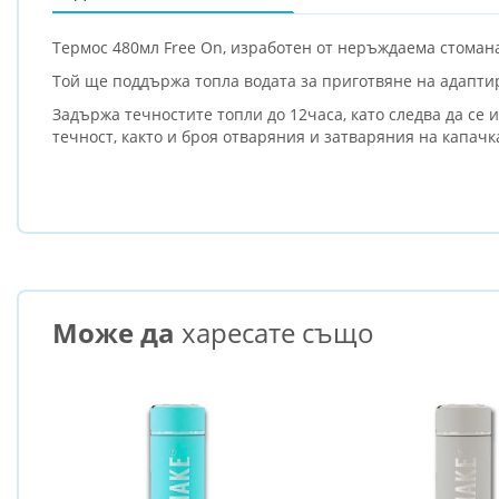
Термос 480мл Free On, изработен от неръждаема стоман
Той ще поддържа топла водата за приготвяне на адаптир
Задържа течностите топли до 12часа, като следва да се 
течност, както и броя отваряния и затваряния на капачк
Може да
харесате също