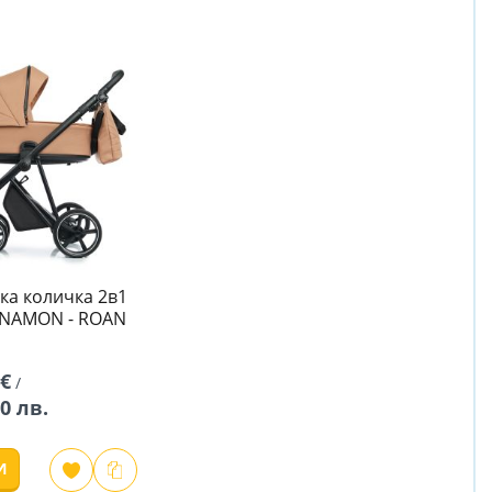
ка количка 2в1
INNAMON - ROAN
 €
/
00 лв.
И