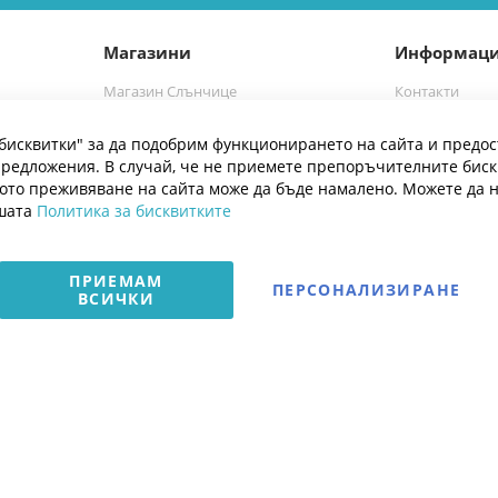
Магазини
Информац
Магазин Слънчице
Контакти
а
Магазин Слънчице Люлин
Марки
бисквитки" за да подобрим функционирането на сайта и предос
Блог
редложения. В случай, че не приемете препоръчителните бис
ото преживяване на сайта може да бъде намалено. Можете да 
ашата
Политика за бисквитките
ПРИЕМАМ
ПЕРСОНАЛИЗИРАНЕ
ВСИЧКИ