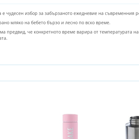
а е чудесен избор за забързаното ежедневие на съвременния р
ано мляко на бебето бързо и лесно по вско време.
има предвид, че конкретното време варира от температурата на
ата.