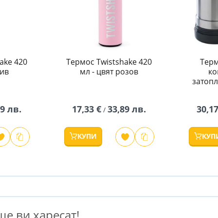
ake 420
Термос Twistshake 420
Терм
сив
мл - цвят розов
ко
затоп
89 лв.
17,33 €
33,89 лв.
30,17
/
КУПИ
КУП
е ви харесат!