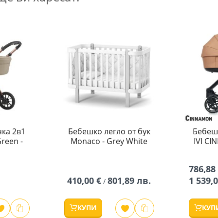
ка 2в1
Бебешко легло от бук
Бебеш
reen -
Monaco - Grey White
IVI C
786,88
410,00 €
801,89 лв.
1 539,
/
КУПИ
КУП