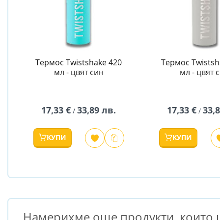
Термос Twistshake 420
Термос Twistsh
мл - цвят син
мл - цвят 
17,33 €
33,89 лв.
17,33 €
33,
/
/
КУПИ
КУПИ
Намерихме още продукти, които щ