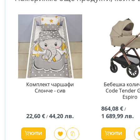
Комплект чаршафи
Бебешка колич
Слонче - сив
Code Tender G
Espiro
864,08 €
/
22,60 €
44,20 лв.
1 689,99 лв.
/
КУПИ
КУПИ