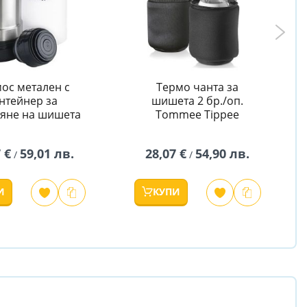
ос метален с
Термо чанта за
нтейнер за
шишета 2 бр./оп.
ляне на шишета
Tommee Tippee
 €
59,01 лв.
28,07 €
54,90 лв.
/
/
И
КУПИ