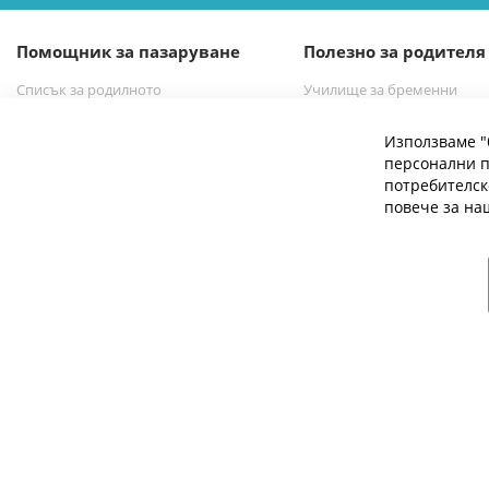
нашия
е-
Помощник за пазаруване
Полезно за родителя
бюлетин:
Списък за родилното
Училище за бременни
Списък за новородено бебе
Избор на бебешка количк
Използваме "
персонални п
потребителск
повече за н
© 2026 Мое Бебе | Всички права запазени.