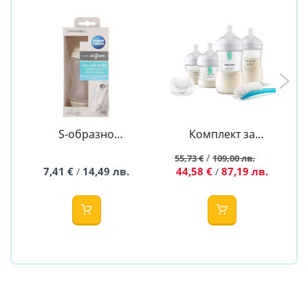
S-образно
Комплект за
антиколик шише
новородено с 4
/
55,73 €
109,00 лв.
- Canpol 200ml
шишета за
7,41 €
14,49 лв.
44,58 €
87,19 лв.
/
/
хранене Natural
Response с клапа
AirFree,
залъгалка Ultra
Soft и четка за
почистване
Philips AVENT