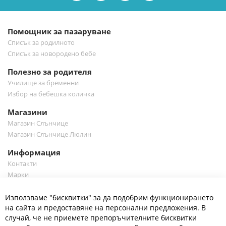
бюлетин:
Помощник за пазаруване
Списък за родилното
Списък за новородено бебе
Полезно за родителя
Училище за бременни
Избор на бебешка количка
Магазини
Магазин Слънчице
Магазин Слънчице Люлин
Информация
Контакти
Марки
Блог
Cl
Използваме "бисквитки" за да подобрим функционирането
Co
Полезно
Ba
на сайта и предоставяне на персонални предложения. В
Общи условия
случай, че не приемете препоръчителните бисквитки