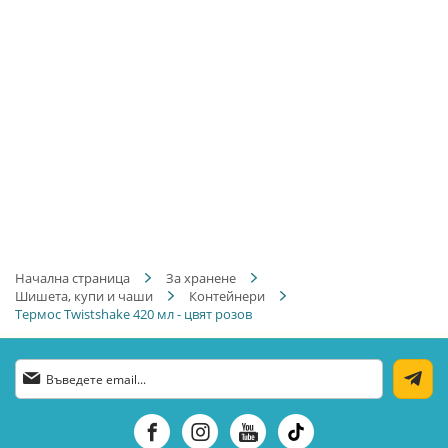
Начална страница
За хранене
Шишета, купи и чаши
Контейнери
Термос Twistshake 420 мл - цвят розов
Абонирай
се
за
нашия
е-