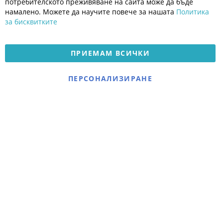
Политика за поверителност
потребителското преживяване на сайта може да бъде
Платформа за OPC
намалено. Можете да научите повече за нашата
Политика
за бисквитките
Доставка и плащане
Карта на сайта
ПРИЕМАМ ВСИЧКИ
© 2026 Мое Бебе | Всички права запазени.
Електронен магазин
ПЕРСОНАЛИЗИРАНЕ
разработен и поддържан
от