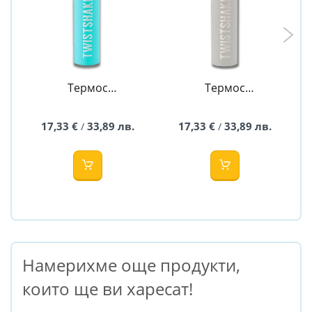
Термос
Термос
Twistshake 420
Twistshake 420
мл - цвят син
мл - цвят сив
17,33 €
33,89 лв.
17,33 €
33,89 лв.
/
/
Намерихме още продукти,
които ще ви харесат!