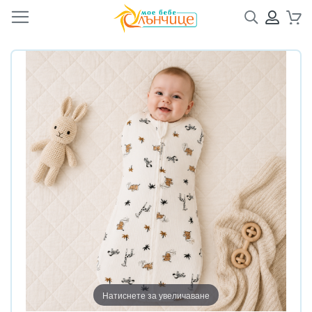
Търсене
ПРОФ
Кол
Преминете
Преминете
към
към
края
началото
на
на
галерията
галерия
на
със
изображенията
снимки
Натиснете за увеличаване