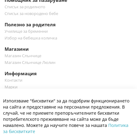
Помощник за пазаруване
Списък за родилното
Списък за новородено бебе
Полезно за родителя
Училище за бременни
Избор на бебешка количка
Магазини
Магазин Слънчице
Магазин Слънчице Люлин
Информация
Контакти
Марки
Блог
Cl
Използваме "бисквитки" за да подобрим функционирането
Co
Полезно
Ba
на сайта и предоставяне на персонални предложения. В
Общи условия
случай, че не приемете препоръчителните бисквитки
Политика за поверителност
потребителското преживяване на сайта може да бъде
Платформа за OPC
намалено. Можете да научите повече за нашата
Политика
за бисквитките
Доставка и плащане