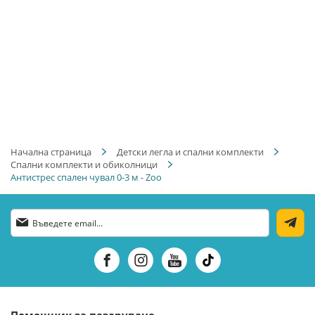
Начална страница
Детски легла и спални комплекти
Спални комплекти и обиколници
Антистрес спален чувал 0-3 м - Zoo
Абонирай
се
за
нашия
е-
бюлетин: