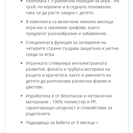
Разполага с 3 различни позиции за игра - по
гръб, по коремче и в седнало положение,
така че да расте заедно с детето.
В комплекта са включени няколко висящи
играчки и сваляеми грифове, които
предлагат разнообразие и забавление.
Специалната функция за затваряне на
четирите страни създава защитена и уютна
среда за игра.
Играчката стимулира интелектуалното
развитие, фината и грубата моторика на
ръцете и крачетата, както и умението на
детето да разпознава различни форми и
цветове.
Изработена е от безопасни и нетоксични
материали - 100% полиестер и PP,
гарантиращи сигурност и спокойствие за
родителите.
Подходяща за бебета от 0 месеца +