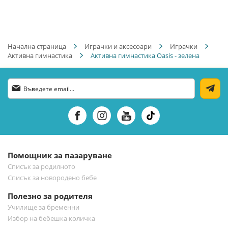
Начална страница
Играчки и аксесоари
Играчки
Активна гимнастика
Активна гимнастика Oasis - зелена
Абонирай
се
за
нашия
е-
бюлетин:
Помощник за пазаруване
Списък за родилното
Списък за новородено бебе
Полезно за родителя
Училище за бременни
Избор на бебешка количка