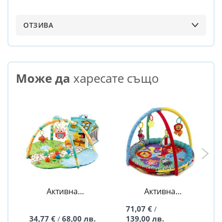
ОТЗИВА
Може да
харесате също
Активна
Активна
гимнастика
гимнастика
71,07 €
/
Happy farm
Забавление -
34,77 €
68,00 лв.
139,00 лв.
/
Playgro