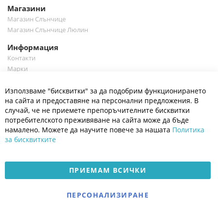
Магазини
Магазин Слънчице
Магазин Слънчице Люлин
Информация
Контакти
Марки
Блог
Cl
Използваме "бисквитки" за да подобрим функционирането
Co
Полезно
Ba
на сайта и предоставяне на персонални предложения. В
Общи условия
случай, че не приемете препоръчителните бисквитки
Политика за поверителност
потребителското преживяване на сайта може да бъде
Платформа за OPC
намалено. Можете да научите повече за нашата
Политика
за бисквитките
Доставка и плащане
Карта на сайта
ПРИЕМАМ ВСИЧКИ
© 2026 Мое Бебе | Всички права запазени.
Електронен магазин
ПЕРСОНАЛИЗИРАНЕ
разработен и поддържан
от