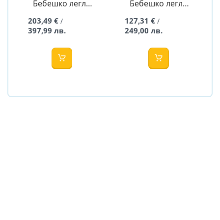
Бебешко легло
Бебешко легло
Селесте - 60/120
Аво - 50/100
203,49 €
127,31 €
/
/
White
397,99 лв.
249,00 лв.