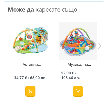
Може да
харесате също
Активна
Музикална
гимнастика
активна
52,90 €
/
Happy farm
гимнастика
34,77 €
68,00 лв.
103,46 лв.
/
Конче Хоп Троп -
Playgro