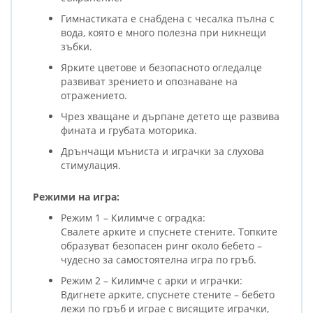
Гимнастиката е снабдена с чесалка пълна с
вода, която е много полезна при никнещи
зъбки.
Ярките цветове и безопасното огледалце
развиват зрението и опознаване на
отражението.
Чрез хващане и дърпане детето ще развива
фината и грубата моторика.
Дрънчащи мъниста и играчки за слухова
стимулация.
Режими на игра:
Режим 1 – Килимче с оградка:
Свалете арките и спуснете стените. Топките
образуват безопасен ринг около бебето –
чудесно за самостоятелна игра по гръб.
Режим 2 – Килимче с арки и играчки:
Вдигнете арките, спуснете стените – бебето
лежи по гръб и играе с висящите играчки,