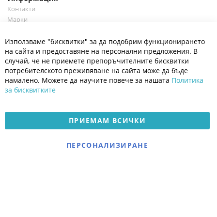
Контакти
Марки
Блог
Cl
Използваме "бисквитки" за да подобрим функционирането
Co
Полезно
Ba
на сайта и предоставяне на персонални предложения. В
Общи условия
случай, че не приемете препоръчителните бисквитки
Политика за поверителност
потребителското преживяване на сайта може да бъде
Платформа за OPC
намалено. Можете да научите повече за нашата
Политика
за бисквитките
Доставка и плащане
Карта на сайта
ПРИЕМАМ ВСИЧКИ
© 2026 Мое Бебе | Всички права запазени.
Електронен магазин
ПЕРСОНАЛИЗИРАНЕ
разработен и поддържан
от