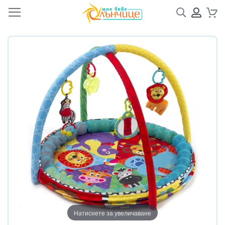
Търсене
ПРОФ
Кол
Преминете
Преминете
към
към
края
началото
на
на
галерията
галерия
на
със
изображенията
снимки
Натиснете за увеличаване