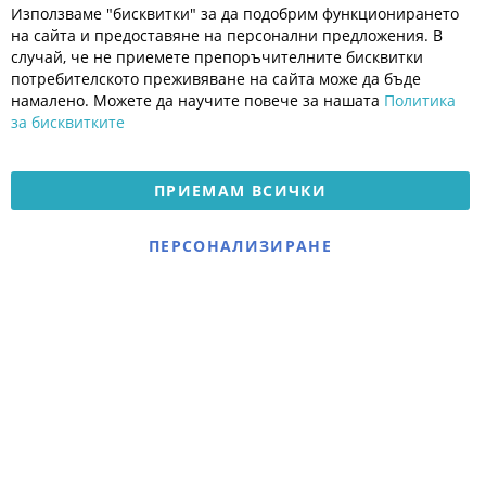
Cl
Използваме "бисквитки" за да подобрим функционирането
Co
Полезно
Ba
на сайта и предоставяне на персонални предложения. В
Общи условия
случай, че не приемете препоръчителните бисквитки
Политика за поверителност
потребителското преживяване на сайта може да бъде
Платформа за OPC
намалено. Можете да научите повече за нашата
Политика
за бисквитките
Доставка и плащане
Карта на сайта
ПРИЕМАМ ВСИЧКИ
© 2026 Мое Бебе | Всички права запазени.
Електронен магазин
ПЕРСОНАЛИЗИРАНЕ
разработен и поддържан
от