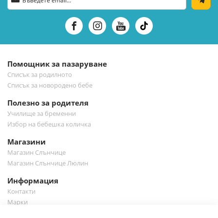
се
за
нашия
е-
бюлетин:
Помощник за пазаруване
Списък за родилното
Списък за новородено бебе
Полезно за родителя
Училище за бременни
Избор на бебешка количка
Магазини
Магазин Слънчице
Магазин Слънчице Люлин
Информация
Контакти
Марки
Блог