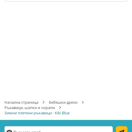
Начална страница
Бебешки дрехи
Ръкавици, шапки и чорапи
Зимни плетени ръкавици - Kiki Blue
Абонирай