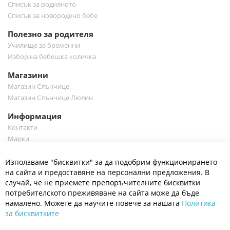
Списък за родилното
Списък за новородено бебе
Полезно за родителя
Училище за бременни
Избор на бебешка количка
Магазини
Магазин Слънчице
Магазин Слънчице Люлин
Информация
Контакти
Марки
Блог
Cl
Използваме "бисквитки" за да подобрим функционирането
Co
Полезно
Ba
на сайта и предоставяне на персонални предложения. В
Общи условия
случай, че не приемете препоръчителните бисквитки
Политика за поверителност
потребителското преживяване на сайта може да бъде
Платформа за OPC
намалено. Можете да научите повече за нашата
Политика
за бисквитките
Доставка и плащане
Карта на сайта