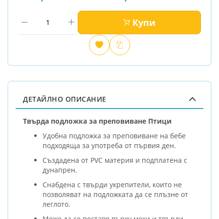
Купи
Добави
Сравни
в
любими
ДЕТАЙЛНО ОПИСАНИЕ
Твърда подложка за преповиване Птици
Удобна подложка за преповиване на бебе
подходяща за употреба от първия ден.
Създадена от PVC материя и подплатена с
дунапрен.
Снабдена с твърди укрепители, които не
позволяват на подложката да се плъзне от
леглото.
Може да се поставя върху меки и твърди