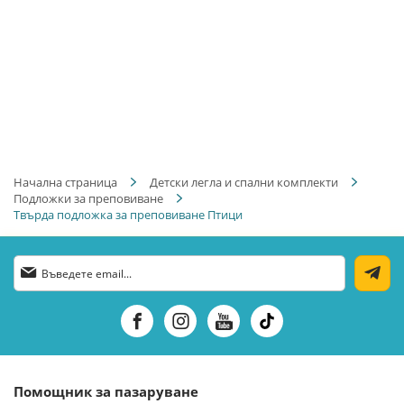
Начална страница
Детски легла и спални комплекти
Подложки за преповиване
Твърда подложка за преповиване Птици
Абонирай
се
за
нашия
е-
бюлетин:
Помощник за пазаруване