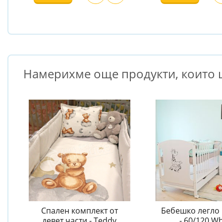
Намерихме още продукти, които щ
Спален комплект от
Бебешко легло 
девет части - Teddy
- 60/120 Wh