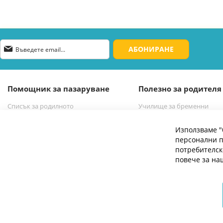
Абонирай
АБОНИРАНЕ
се
за
нашия
е-
Помощник за пазаруване
Полезно за родителя
бюлетин:
Списък за родилното
Училище за бременни
Списък за новородено бебе
Избор на бебешка количк
Използваме "
персонални п
потребителск
повече за н
© 2026 Мое Бебе | Всички права запазени.