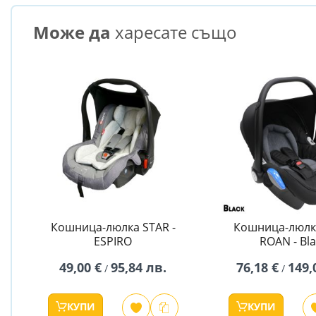
Може да
харесате също
Кошница-люлка STAR -
Кошница-люлка
ESPIRO
ROAN - Bla
49,00 €
95,84 лв.
76,18 €
149,
/
/
КУПИ
КУПИ