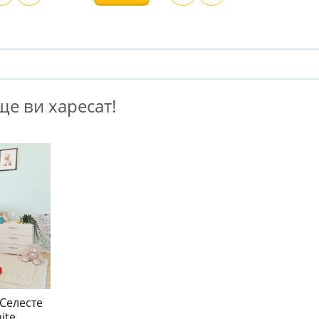
е ви харесат!
Селесте
ite