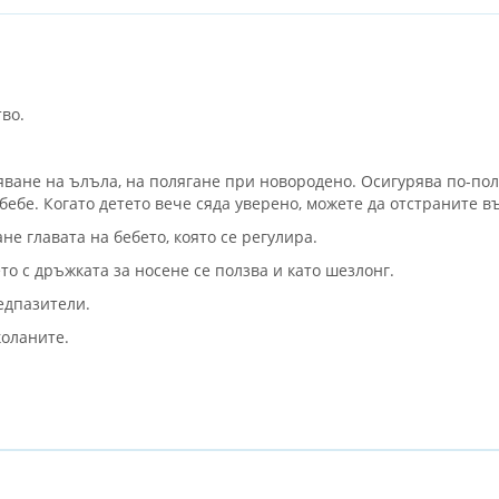
во.
яване на ълъла, на полягане при новородено. Осигурява по-пол
ебе. Когато детето вече сяда уверено, можете да отстраните в
е главата на бебето, която се регулира.
то с дръжката за носене се ползва и като шезлонг.
едпазители.
коланите.