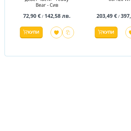
Bear - Сив
72,90 €
142,58 лв.
203,49 €
397
/
/
КУПИ
КУПИ