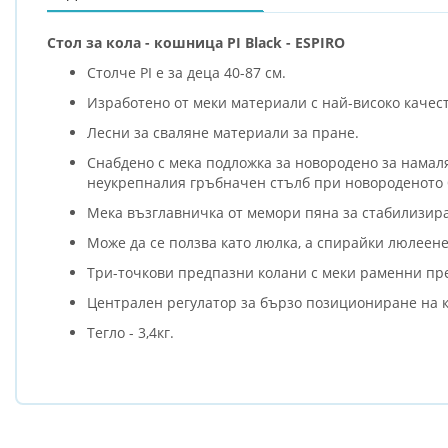
Стол за кола - кошница PI Black - ESPIRO
Столче PI е за деца 40-87 см.
Изработено от меки материали с най-високо качест
Лесни за сваляне материали за пране.
Снабдено с мека подложка за новородено за намал
неукрепналия гръбначен стълб при новороденото б
Мека възглавничка от мемори пяна за стабилизиран
Може да се ползва като люлка, а спирайки люлеене
Три-точкови предпазни колани с меки раменни пр
Централен регулатор за бързо позициониране на 
Тегло - 3,4кг.