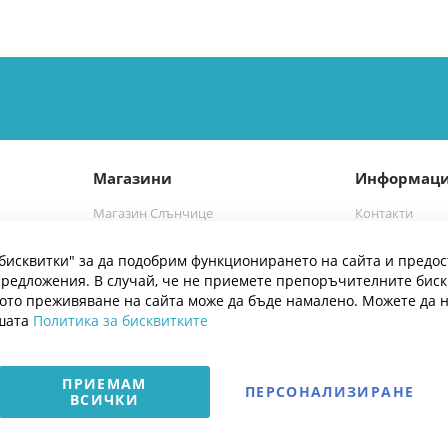
Магазини
Информац
Магазин Слънчице
Контакти
а
Магазин Слънчице Люлин
Марки
бисквитки" за да подобрим функционирането на сайта и предос
Блог
редложения. В случай, че не приемете препоръчителните бис
ото преживяване на сайта може да бъде намалено. Можете да 
ашата
Политика за бисквитките
ПРИЕМАМ
ПЕРСОНАЛИЗИРАНЕ
ВСИЧКИ