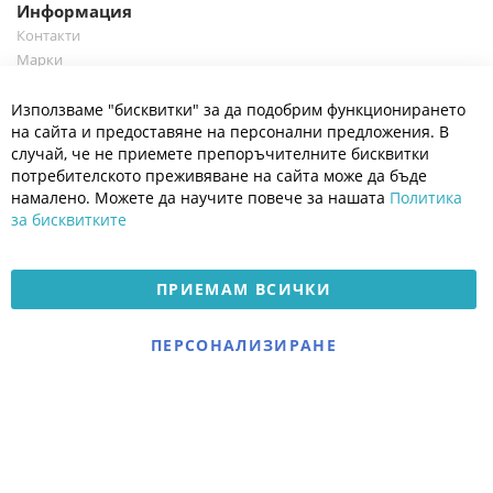
Информация
Контакти
Марки
Блог
Cl
Използваме "бисквитки" за да подобрим функционирането
Co
Полезно
Ba
на сайта и предоставяне на персонални предложения. В
Общи условия
случай, че не приемете препоръчителните бисквитки
Политика за поверителност
потребителското преживяване на сайта може да бъде
Платформа за OPC
намалено. Можете да научите повече за нашата
Политика
за бисквитките
Доставка и плащане
Карта на сайта
ПРИЕМАМ ВСИЧКИ
© 2026 Мое Бебе | Всички права запазени.
Електронен магазин
ПЕРСОНАЛИЗИРАНЕ
разработен и поддържан
от