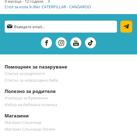
9 месеца - 12 години
Стол за кола 9-36кг CATERPILLAR - CANGAROO
Абонирай
се
за
нашия
е-
бюлетин:
Помощник за пазаруване
Списък за родилното
Списък за новородено бебе
Полезно за родителя
Училище за бременни
Избор на бебешка количка
Магазини
Магазин Слънчице
Магазин Слънчице Люлин