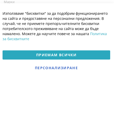
Марки
Блог
Cl
Използваме "бисквитки" за да подобрим функционирането
Co
Полезно
Ba
на сайта и предоставяне на персонални предложения. В
Общи условия
случай, че не приемете препоръчителните бисквитки
Политика за поверителност
потребителското преживяване на сайта може да бъде
Платформа за OPC
намалено. Можете да научите повече за нашата
Политика
за бисквитките
Доставка и плащане
Карта на сайта
ПРИЕМАМ ВСИЧКИ
© 2026 Мое Бебе | Всички права запазени.
Електронен магазин
ПЕРСОНАЛИЗИРАНЕ
разработен и поддържан
от