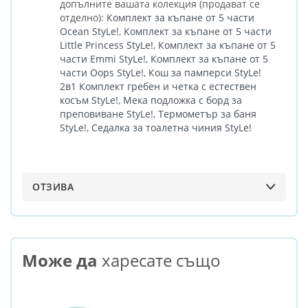
допълните вашата колекция (продават се
отделно):
Комплект за къпане от 5 части
Ocean StyLe!
,
Комплект за къпане от 5 части
Little Princess StyLe!
,
Комплект за къпане от 5
части Emmi StyLe!
,
Комплект за къпане от 5
части Oops StyLe!
,
Кош за памперси StyLe!
2в1
Комплект гребен и четка с естествен
косъм StyLe!
,
Мека подложка с борд за
преповиване StyLe!
,
Термометър за баня
StyLe!
,
Седалка за тоалетна чиния StyLe!
ОТЗИВА
Може да
харесате също