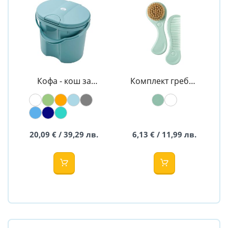
Кофа - кош за
Комплект гребен
памперси TOP -
и четка Natural -
Rotho Babydesign
Rotho Babydesign
20,09 € / 39,29 лв.
6,13 € / 11,99 лв.