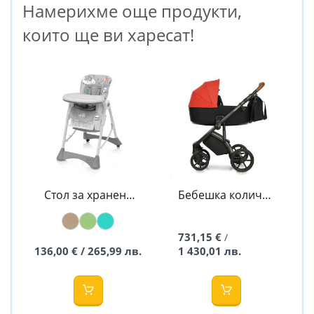
Намерихме още продукти,
които ще ви харесат!
Стол за хранене
Бебешка количка
PEPE - BABY
2в1 BASS NEXT
DESIGN
CHILLI - ROAN
731,15 €
/
136,00 € / 265,99 лв.
1 430,01 лв.