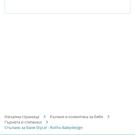
Начална страница
Къпане и козметика за бебе
Гърнета и степенки
Стъпало за баня StyLe! - Rotho Babydesign