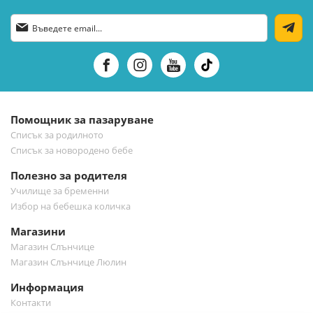
Абонирай
се
за
нашия
е-
бюлетин:
Помощник за пазаруване
Списък за родилното
Списък за новородено бебе
Полезно за родителя
Училище за бременни
Избор на бебешка количка
Магазини
Магазин Слънчице
Магазин Слънчице Люлин
Информация
Контакти