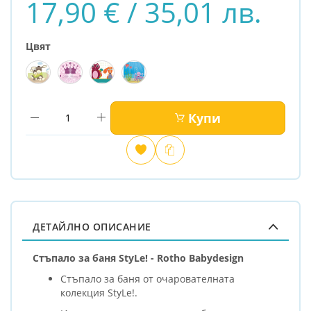
17,90 € / 35,01 лв.
Цвят
Купи
Добави
Сравни
в
любими
ДЕТАЙЛНО ОПИСАНИЕ
Стъпало за баня StyLe! - Rotho Babydesign
Стъпало за баня от очарователната
колекция StyLe!.