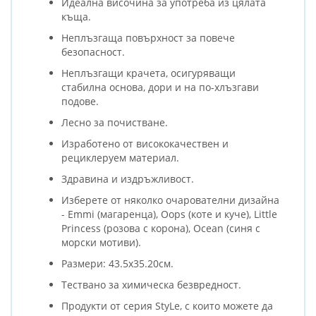
Идеална височина за употреба из цялата
къща.
Неплъзгаща повърхност за повече
безопасност.
Неплъзгащи крачета, осигуряващи
стабилна основа, дори и на по-хлъзгави
подове.
Лесно за почистване.
Изработено от висококачествен и
рециклеруем материал.
Здравина и издръжливост.
Изберете от няколко очарователни дизайна
- Emmi (магаренца), Oops (коте и куче), Little
Princess (розова с корона), Ocean (синя с
морски мотиви).
Размери: 43.5х35.20см.
Тествано за химическа безвредност.
Продукти от серия StyLe, с които можете да