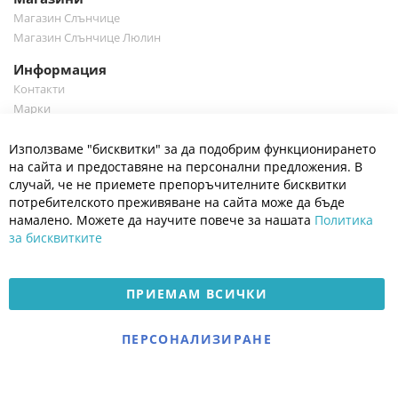
Магазин Слънчице
Магазин Слънчице Люлин
Информация
Контакти
Марки
Блог
Cl
Използваме "бисквитки" за да подобрим функционирането
Co
Полезно
Ba
на сайта и предоставяне на персонални предложения. В
Общи условия
случай, че не приемете препоръчителните бисквитки
Политика за поверителност
потребителското преживяване на сайта може да бъде
Платформа за OPC
намалено. Можете да научите повече за нашата
Политика
за бисквитките
Доставка и плащане
Карта на сайта
ПРИЕМАМ ВСИЧКИ
© 2026 Мое Бебе | Всички права запазени.
Електронен магазин
ПЕРСОНАЛИЗИРАНЕ
разработен и поддържан
от