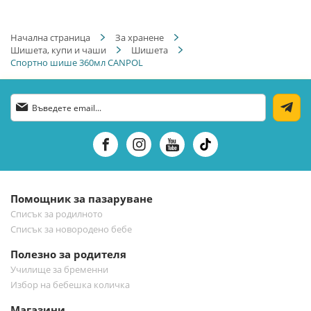
Начална страница
За хранене
Шишета, купи и чаши
Шишета
Спортно шише 360мл CANPOL
Абонирай
се
за
нашия
е-
бюлетин:
Помощник за пазаруване
Списък за родилното
Списък за новородено бебе
Полезно за родителя
Училище за бременни
Избор на бебешка количка
Магазини