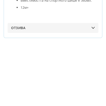
Вместимостта на спортното шише е 360мл.
12м+
ОТЗИВА