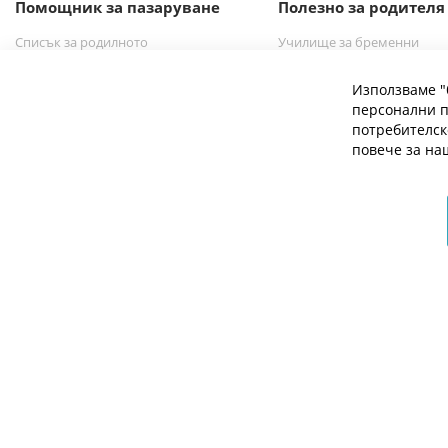
Помощник за пазаруване
Полезно за родителя
бюлетин:
Списък за родилното
Училище за бременни
Списък за новородено бебе
Избор на бебешка количк
Използваме "
персонални п
потребителск
повече за н
© 2026 Мое Бебе | Всички права запазени.