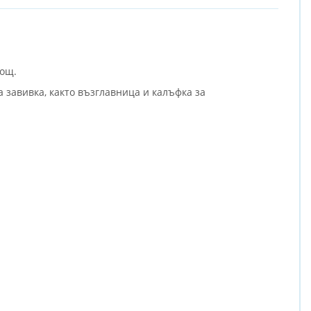
нощ.
а завивка, както възглавница и калъфка за