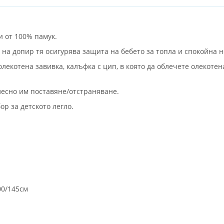
и от 100% памук.
а на допир тя осигурява защита на бебето за топла и спокойна 
екотена завивка, калъфка с цип, в която да облечете олекотен
лесно им поставяне/отстраняване.
ор за детското легло.
00/145см