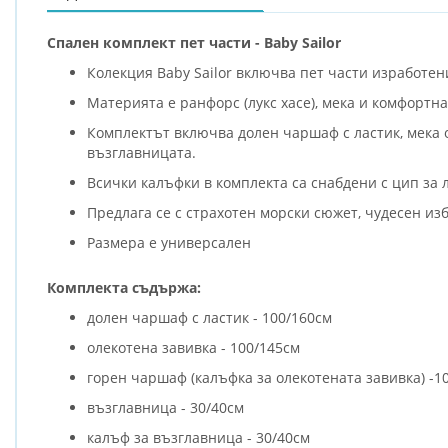
Спален комплект пет части - Baby Sailor
Колекция Baby Sailor включва пет части изработен
Материята е ранфорс (лукс хасе), мека и комфортн
Комплектът включва долен чаршаф с ластик, мека ол
възглавницата.
Всички калъфки в комплекта са снабдени с цип за 
Предлага се с страхотен морски сюжет, чудесен изб
Размера е универсален
Комплекта съдържа:
долен чаршаф с ластик - 100/160см
олекотена завивка - 100/145см
горен чаршаф (калъфка за олекотената завивка) -1
възглавница - 30/40см
калъф за възглавница - 30/40см