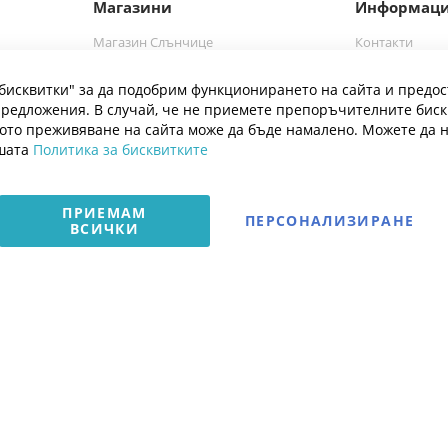
Магазини
Информац
Магазин Слънчице
Контакти
а
Магазин Слънчице Люлин
Марки
бисквитки" за да подобрим функционирането на сайта и предос
Блог
редложения. В случай, че не приемете препоръчителните бис
ото преживяване на сайта може да бъде намалено. Можете да 
ашата
Политика за бисквитките
ПРИЕМАМ
ПЕРСОНАЛИЗИРАНЕ
ВСИЧКИ