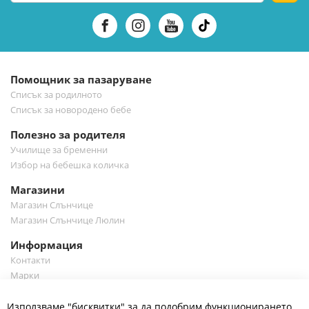
за
нашия
е-
бюлетин:
Помощник за пазаруване
Списък за родилното
Списък за новородено бебе
Полезно за родителя
Училище за бременни
Избор на бебешка количка
Магазини
Магазин Слънчице
Магазин Слънчице Люлин
Информация
Контакти
Марки
Блог
Cl
Използваме "бисквитки" за да подобрим функционирането