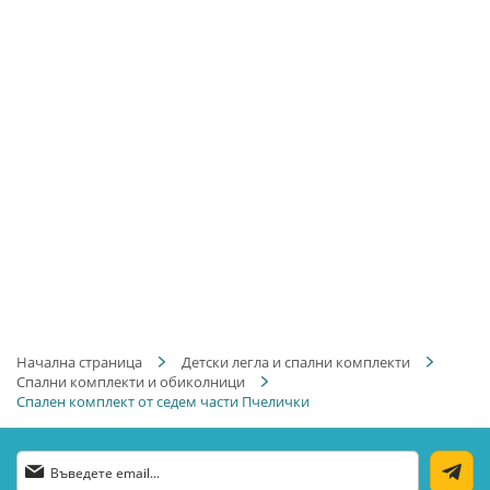
Начална страница
Детски легла и спални комплекти
Спални комплекти и обиколници
Спален комплект от седем части Пчелички
Абонирай
се