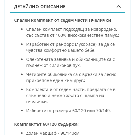
ДЕТАЙЛНО ОПИСАНИЕ
Спален комплект от седем части Пчелички
Спален комплект подходящ за новородено,
със състав от 100% висококачествен памук.;
Изработен от ранфорс (лукс хасе), за да се
чувства комфортно Вашето бебе.
Олекотената завивка и обиколниците са с
пълнеж от силиконов пух.
Четирите обиколника са с връзки за лесно
прикрепяне един към друг.;
Комплекта е от седем части, предлага се в
слънчево и нежно жълто с щампа на
пчелички.
Изберете от размери 60/120 или 70/140.
Комплектът 60/120 съдържа:
долен чаршаф - 90/140см