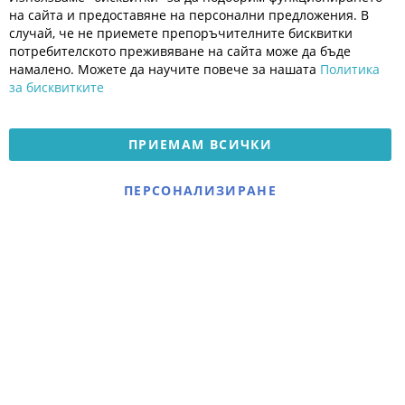
Co
Полезно
Ba
на сайта и предоставяне на персонални предложения. В
Общи условия
случай, че не приемете препоръчителните бисквитки
Политика за поверителност
потребителското преживяване на сайта може да бъде
Платформа за OPC
намалено. Можете да научите повече за нашата
Политика
за бисквитките
Доставка и плащане
Карта на сайта
ПРИЕМАМ ВСИЧКИ
© 2026 Мое Бебе | Всички права запазени.
Електронен магазин
ПЕРСОНАЛИЗИРАНЕ
разработен и поддържан
от