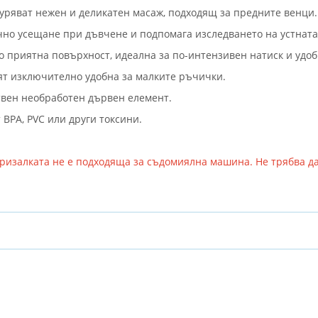
уряват нежен и деликатен масаж, подходящ за предните венци.
чно усещане при дъвчене и подпомага изследването на устната
о приятна повърхност, идеална за по-интензивен натиск и удо
ят изключително удобна за малките ръчички.
твен необработен дървен елемент.
BPA, PVC или други токсини.
ризалката не е подходяща за съдомиялна машина. Не трябва да