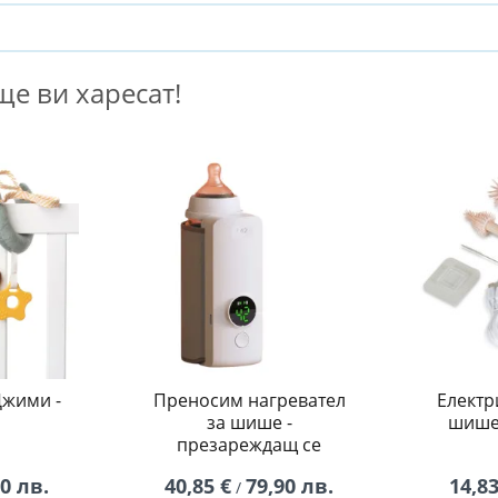
е ви харесат!
Джими -
Преносим нагревател
Електр
за шише -
шишет
презареждащ се
90 лв.
40,85 €
79,90 лв.
14,83
/