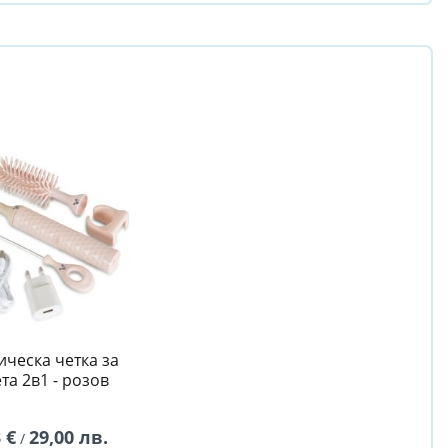
ическа четка за
а 2в1 - розов
 €
29,00 лв.
/