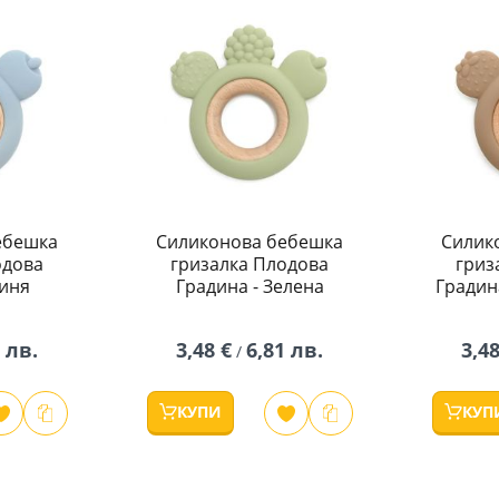
ебешка
Силиконова бебешка
Силик
одова
гризалка Плодова
гриз
Синя
Градина - Зелена
Градин
 лв.
3,48 €
6,81 лв.
3,48
/
КУПИ
КУП