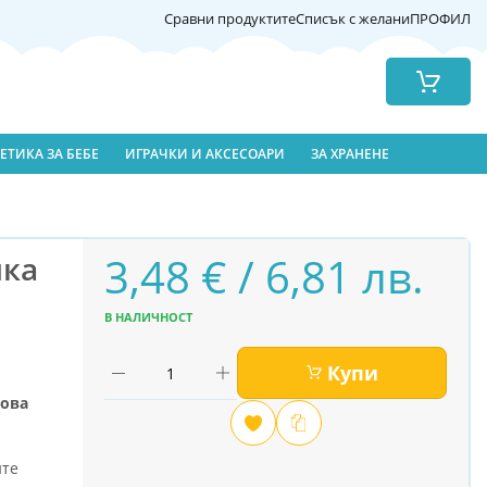
Сравни продуктите
Списък с желани
ПРОФИЛ
Количка
ЕТИКА ЗА БЕБЕ
ИГРАЧКИ И АКСЕСОАРИ
ЗА ХРАНЕНЕ
3,48 € / 6,81 лв.
лка
В НАЛИЧНОСТ
Купи
жова
Добави
Сравни
в
ите
любими