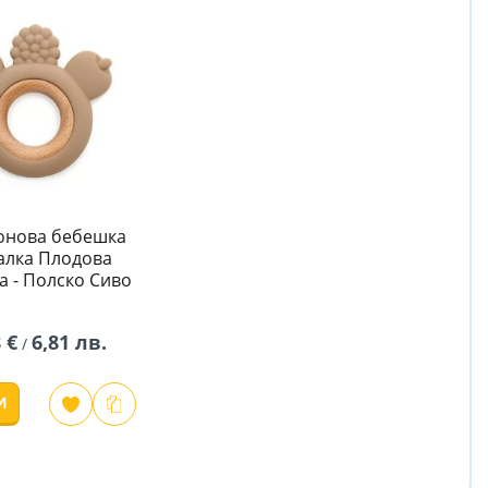
онова бебешка
алка Плодова
а - Полско Сиво
 €
6,81 лв.
/
И