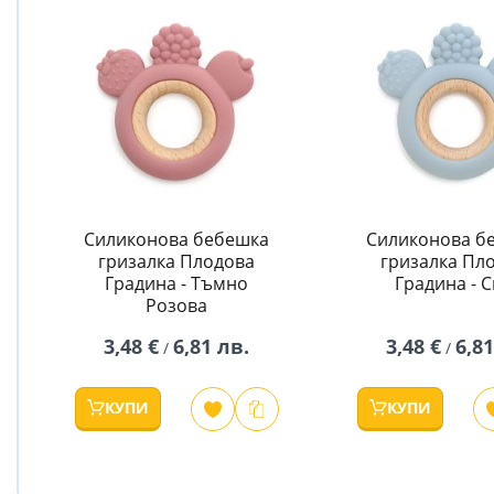
Силиконова бебешка
Силиконова б
гризалка Плодова
гризалка Пл
Градина - Тъмно
Градина - 
Розова
3,48 €
6,81 лв.
3,48 €
6,81
/
/
КУПИ
КУПИ