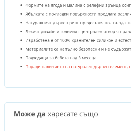
Формите на ягода и малина с релефни зрънца осиг
Ябълката с по-гладки повърхности предлага разли
Натуралният дървен ринг предоставя по-твърда, н
Лекият дизайн и големият централен отвор я прав
Изработена е от 100% хранителен силикон и естес
Материалите са напълно безопасни и не съдържат 
Подходяща за бебета над 3 месеца
Поради наличието на натурален дървен елемент, г
Може да
харесате също