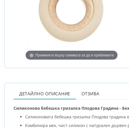
Преминете върху снимката за да я приближите
ДЕТАЙЛНО ОПИСАНИЕ
ОТЗИВА
Силиконова бебешка гризалка Плодова Градина - Бе
Силиконовата бебешка гризалка Плодова градина е
Комбинира мек, чист силикон с натурален дървен 