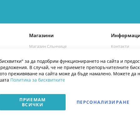
Магазини
Информац
Магазин Слънчице
Контакти
а
Магазин Слънчице Люлин
Марки
бисквитки" за да подобрим функционирането на сайта и предос
Блог
редложения. В случай, че не приемете препоръчителните бис
ото преживяване на сайта може да бъде намалено. Можете да 
ашата
Политика за бисквитките
ПРИЕМАМ
ПЕРСОНАЛИЗИРАНЕ
ВСИЧКИ