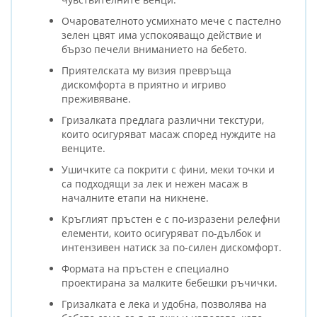
Очарователното усмихнато мече с пастелно
зелен цвят има успокояващо действие и
бързо печели вниманието на бебето.
Приятелската му визия превръща
дискомфорта в приятно и игриво
преживяване.
Гризалката предлага различни текстури,
които осигуряват масаж според нуждите на
венците.
Ушичките са покрити с фини, меки точки и
са подходящи за лек и нежен масаж в
началните етапи на никнене.
Кръглият пръстен е с по-изразени релефни
елементи, които осигуряват по-дълбок и
интензивен натиск за по-силен дискомфорт.
Формата на пръстен е специално
проектирана за малките бебешки ръчички.
Гризалката е лека и удобна, позволява на