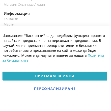
Магазин Слънчице Люлин
Информация
Контакти
Марки
Блог
Cl
Използваме "бисквитки" за да подобрим функционирането
Co
Полезно
Ba
на сайта и предоставяне на персонални предложения. В
Общи условия
случай, че не приемете препоръчителните бисквитки
Политика за поверителност
потребителското преживяване на сайта може да бъде
Платформа за OPC
намалено. Можете да научите повече за нашата
Политика
за бисквитките
Доставка и плащане
Карта на сайта
ПРИЕМАМ ВСИЧКИ
© 2026 Мое Бебе | Всички права запазени.
Електронен магазин
ПЕРСОНАЛИЗИРАНЕ
разработен и поддържан
от