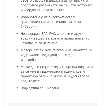
бебето само да я държи и използва, като
подпомага развитието на фината моторика
и координацията око-ръка.
Изработена е от висококачествен
хранителен силикон, използван и за
биберони.
Не съдържа BPA, PVC, фталати и други
вредни вещества, което я прави напълно
безопасна за дъвчене.
Материалът е мек, гъвкав и изключително
издръжлив, подходящ за ежедневна
употреба.
Може да се стерилизира с гореща вода или
да се мие в съдомиялна машина, което
гарантира отлична хигиена и удобство за
родителите.
Подходяща за 3 месеца +