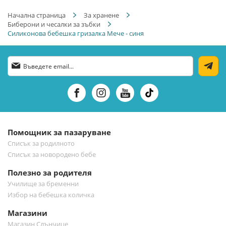
Начална страница
За хранене
Биберони и чесалки за зъбки
Силиконова бебешка гризалка Мече - синя
Абонирай
се
за
нашия
е-
бюлетин:
Помощник за пазаруване
Списък за родилното
Списък за новородено бебе
Полезно за родителя
Училище за бременни
Избор на бебешка количка
Магазини
Магазин Слънчице