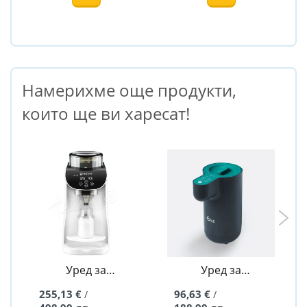
Намерихме още продукти,
които ще ви харесат!
Уред за
Уред за
приготвяне на
затопляне на
255,13 €
96,63 €
/
/
адаптирано
вода за