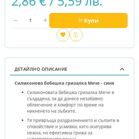
2,86 € / 5,59 лв.
Купи
Добави
Сравни
в
любими
ДЕТАЙЛНО ОПИСАНИЕ
Силиконова бебешка гризалка Мече - синя
Силиконовата бебешка гризалка Мече е
създадена, за да донесе незабавно
облекчение и комфорт по време на
никненето на зъбките.
Тя превръща раздразнението и сълзите в
спокойствие и усмивки, като осигурява
нежна, но ефективна грижа за
чувствителните венци.