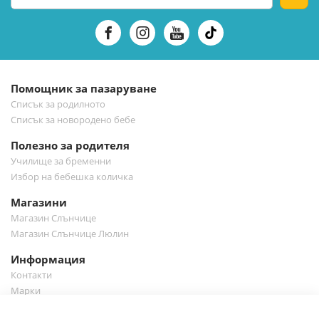
се
за
нашия
е-
бюлетин:
Помощник за пазаруване
Списък за родилното
Списък за новородено бебе
Полезно за родителя
Училище за бременни
Избор на бебешка количка
Магазини
Магазин Слънчице
Магазин Слънчице Люлин
Информация
Контакти
Марки
Блог
Cl