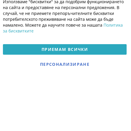
Използваме "бисквитки" за да подобрим функционирането
Co
Полезно
Ba
на сайта и предоставяне на персонални предложения. В
Общи условия
случай, че не приемете препоръчителните бисквитки
Политика за поверителност
потребителското преживяване на сайта може да бъде
Платформа за OPC
намалено. Можете да научите повече за нашата
Политика
за бисквитките
Доставка и плащане
Карта на сайта
ПРИЕМАМ ВСИЧКИ
© 2026 Мое Бебе | Всички права запазени.
Електронен магазин
ПЕРСОНАЛИЗИРАНЕ
разработен и поддържан
от