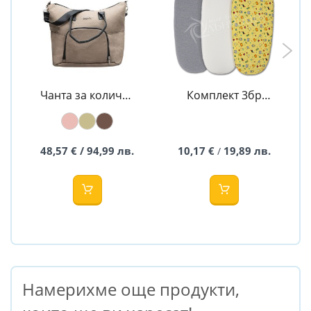
Чанта за количка
Комплект 3бр
Espiro
чаршафи за
бебешка количка
48,57 € / 94,99 лв.
10,17 €
19,89 лв.
/
Намерихме още продукти,