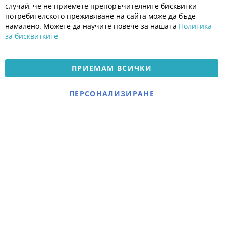
Общи условия
случай, че не приемете препоръчителните бисквитки
Политика за поверителност
потребителското преживяване на сайта може да бъде
Платформа за OPC
намалено. Можете да научите повече за нашата
Политика
за бисквитките
Доставка и плащане
Карта на сайта
ПРИЕМАМ ВСИЧКИ
© 2026 Мое Бебе | Всички права запазени.
Електронен магазин
ПЕРСОНАЛИЗИРАНЕ
разработен и поддържан
от