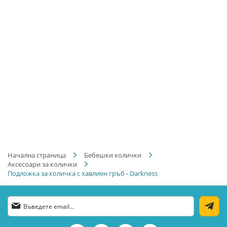
Начална страница
Бебешки колички
Аксесоари за колички
Подложка за количка с хавлиен гръб - Darkness
Абонирай
се
за