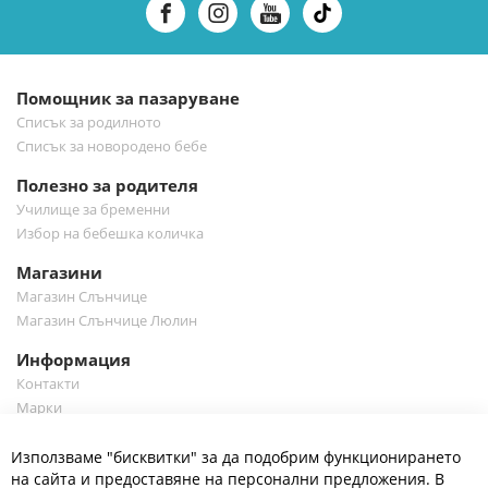
нашия
е-
бюлетин:
Помощник за пазаруване
Списък за родилното
Списък за новородено бебе
Полезно за родителя
Училище за бременни
Избор на бебешка количка
Магазини
Магазин Слънчице
Магазин Слънчице Люлин
Информация
Контакти
Марки
Блог
Cl
Използваме "бисквитки" за да подобрим функционирането
Co
Полезно
Ba
на сайта и предоставяне на персонални предложения. В