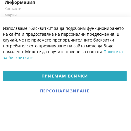
Информация
Контакти
Марки
Блог
Cl
Използваме "бисквитки" за да подобрим функционирането
Co
Полезно
Ba
на сайта и предоставяне на персонални предложения. В
Общи условия
случай, че не приемете препоръчителните бисквитки
Политика за поверителност
потребителското преживяване на сайта може да бъде
Платформа за OPC
намалено. Можете да научите повече за нашата
Политика
за бисквитките
Доставка и плащане
Карта на сайта
ПРИЕМАМ ВСИЧКИ
© 2026 Мое Бебе | Всички права запазени.
Електронен магазин
ПЕРСОНАЛИЗИРАНЕ
разработен и поддържан
от