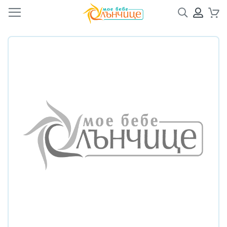
Търсене
ПРОФ
Кол
Преминете
Преминете
към
към
края
началото
на
на
галерията
галерия
на
със
изображенията
снимки