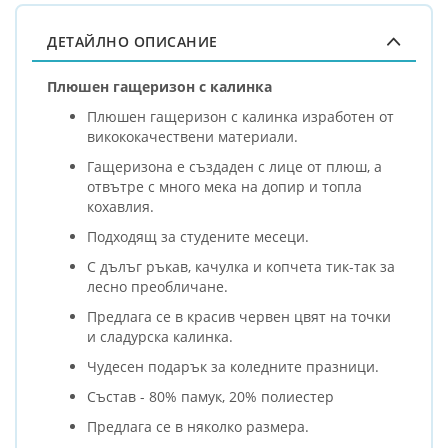
ДЕТАЙЛНО ОПИСАНИЕ
Плюшен гащеризон с калинка
Плюшен гащеризон с калинка изработен от
викококачествени материали.
Гащеризона е създаден с лице от плюш, а
отвътре с много мека на допир и топла
кохавлия.
Подходящ за студените месеци.
С дълъг ръкав, качулка и копчета тик-так за
лесно преобличане.
Предлага се в красив червен цвят на точки
и сладурска калинка.
Чудесен подарък за коледните празници.
Състав - 80% памук, 20% полиестер
Предлага се в няколко размера.