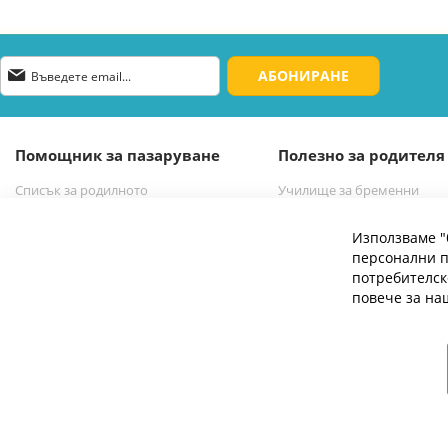
Абонирай
АБОНИРАНЕ
се
за
нашия
е-
Помощник за пазаруване
Полезно за родителя
бюлетин:
Списък за родилното
Училище за бременни
Списък за новородено бебе
Избор на бебешка количк
Използваме "
персонални п
потребителск
повече за н
© 2026 Мое Бебе | Всички права запазени.