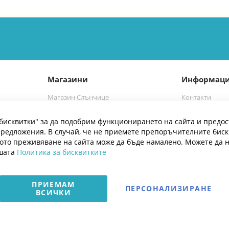
Магазини
Информац
Магазин Слънчице
Контакти
а
Магазин Слънчице Люлин
Марки
бисквитки" за да подобрим функционирането на сайта и предос
Блог
редложения. В случай, че не приемете препоръчителните бис
ото преживяване на сайта може да бъде намалено. Можете да 
ашата
Политика за бисквитките
ПРИЕМАМ
ПЕРСОНАЛИЗИРАНЕ
ВСИЧКИ