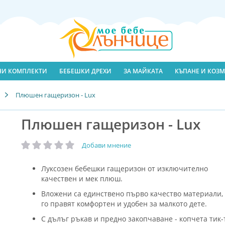
ЛНИ КОМПЛЕКТИ
БЕБЕШКИ ДРЕХИ
ЗА МАЙКАТА
КЪПАНЕ И КОЗМ
Плюшен гащеризон - Lux
Плюшен гащеризон - Lux
Добави мнение
рейтинг:
Луксозен бебешки гащеризон от изключително
качествен и мек плюш.
Вложени са единствено първо качество материали,
го правят комфортен и удобен за малкото дете.
С дълъг ръкав и предно закопчаване - копчета тик-