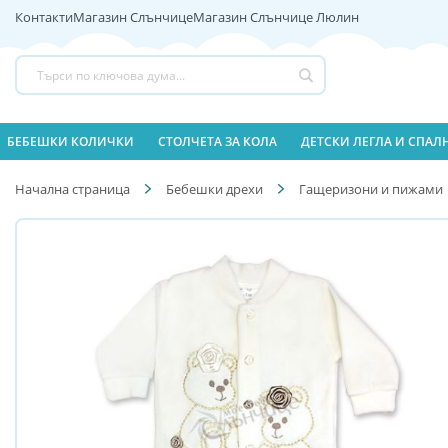
Контакти
Магазин Слънчице
Магазин Слънчице Люлин
Прескачане
към
съдържанието
Търсене
БЕБЕШКИ КОЛИЧКИ
СТОЛЧЕТА ЗА КОЛА
ДЕТСКИ ЛЕГЛА И СПА
Начална страница
Бебешки дрехи
Гащеризони и пижами
Преминете
Преминете
към
към
края
началото
на
на
галерията
галерия
на
със
изображенията
снимки