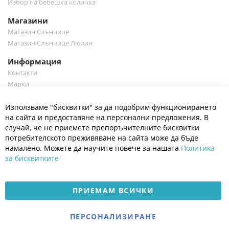
Избор на бебешка количка
Магазини
Магазин Слънчице
Магазин Слънчице Люлин
Информация
Контакти
Марки
Блог
Cl
Използваме "бисквитки" за да подобрим функционирането
Co
Полезно
Ba
на сайта и предоставяне на персонални предложения. В
Общи условия
случай, че не приемете препоръчителните бисквитки
Политика за поверителност
потребителското преживяване на сайта може да бъде
Платформа за OPC
намалено. Можете да научите повече за нашата
Политика
за бисквитките
Доставка и плащане
Карта на сайта
ПРИЕМАМ ВСИЧКИ
© 2026 Мое Бебе | Всички права запазени.
Електронен магазин
ПЕРСОНАЛИЗИРАНЕ
разработен и поддържан
от