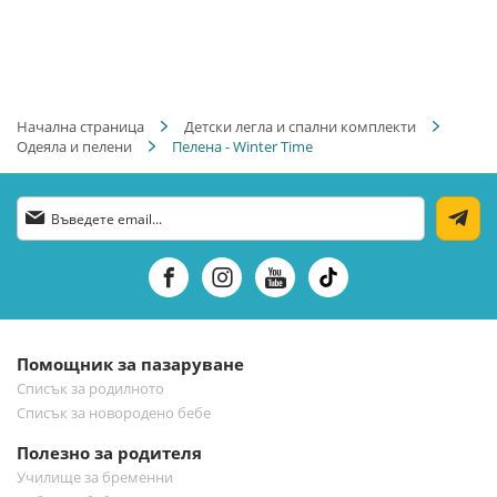
Начална страница
Детски легла и спални комплекти
Одеяла и пелени
Пелена - Winter Time
Абонирай
се
за
нашия
е-
бюлетин:
Помощник за пазаруване
Списък за родилното
Списък за новородено бебе
Полезно за родителя
Училище за бременни