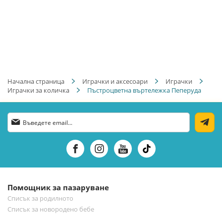
Начална страница
Играчки и аксесоари
Играчки
Играчки за количка
Пъстроцветна въртележка Пеперуда
Абонирай
се
за
нашия
е-
бюлетин:
Помощник за пазаруване
Списък за родилното
Списък за новородено бебе