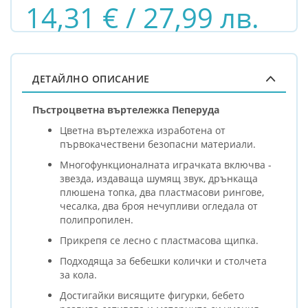
14,31 € / 27,99 лв.
ДЕТАЙЛНО ОПИСАНИЕ
Пъстроцветна въртележка Пеперуда
Цветна въртележка изработена от
първокачествени безопасни материали.
Многофункционалната играчката включва -
звезда, издаваща шумящ звук, дрънкаща
плюшена топка, два пластмасови рингове,
чесалка, два броя нечупливи огледала от
полипропилен.
Прикрепя се лесно с пластмасова щипка.
Подходяща за бебешки колички и столчета
за кола.
Достигайки висящите фигурки, бебето