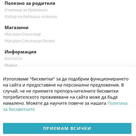
Полезно за родителя
Училище за бременни
Избор на бебешка количка
Магазини
Магазин Слънчице
Магазин Слънчице Люлин
Информация
Контакти
Марки
Блог
Cl
Използваме "бисквитки" за да подобрим функционирането
Co
Полезно
Ba
на сайта и предоставяне на персонални предложения. В
Общи условия
случай, че не приемете препоръчителните бисквитки
Политика за поверителност
потребителското преживяване на сайта може да бъде
Платформа за OPC
намалено. Можете да научите повече за нашата
Политика
за бисквитките
Доставка и плащане
Карта на сайта
ПРИЕМАМ ВСИЧКИ