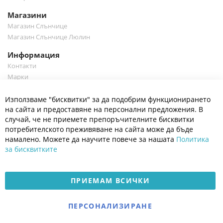
Магазини
Магазин Слънчице
Магазин Слънчице Люлин
Информация
Контакти
Марки
Блог
Cl
Използваме "бисквитки" за да подобрим функционирането
Co
Полезно
Ba
на сайта и предоставяне на персонални предложения. В
Общи условия
случай, че не приемете препоръчителните бисквитки
Политика за поверителност
потребителското преживяване на сайта може да бъде
Платформа за OPC
намалено. Можете да научите повече за нашата
Политика
за бисквитките
Доставка и плащане
Карта на сайта
ПРИЕМАМ ВСИЧКИ
© 2026 Мое Бебе | Всички права запазени.
Електронен магазин
ПЕРСОНАЛИЗИРАНЕ
разработен и поддържан
от