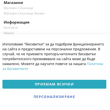
Магазини
Магазин Слънчице
Магазин Слънчице Люлин
Информация
Контакти
Марки
Блог
Cl
Използваме "бисквитки" за да подобрим функционирането
Co
Полезно
Ba
на сайта и предоставяне на персонални предложения. В
Общи условия
случай, че не приемете препоръчителните бисквитки
Политика за поверителност
потребителското преживяване на сайта може да бъде
Платформа за OPC
намалено. Можете да научите повече за нашата
Политика
за бисквитките
Доставка и плащане
Карта на сайта
ПРИЕМАМ ВСИЧКИ
© 2026 Мое Бебе | Всички права запазени.
Електронен магазин
ПЕРСОНАЛИЗИРАНЕ
разработен и поддържан
от