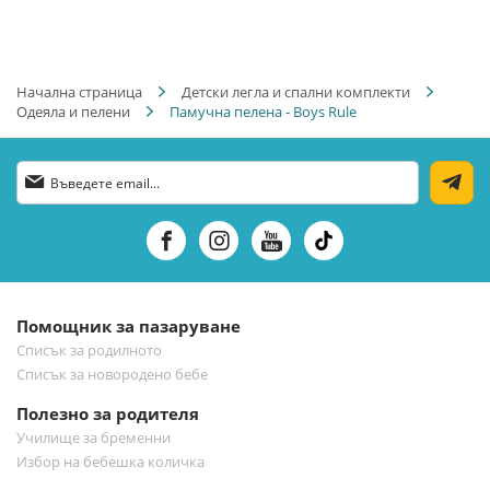
Начална страница
Детски легла и спални комплекти
Одеяла и пелени
Памучна пелена - Boys Rule
Абонирай
се
за
нашия
е-
бюлетин:
Помощник за пазаруване
Списък за родилното
Списък за новородено бебе
Полезно за родителя
Училище за бременни
Избор на бебешка количка