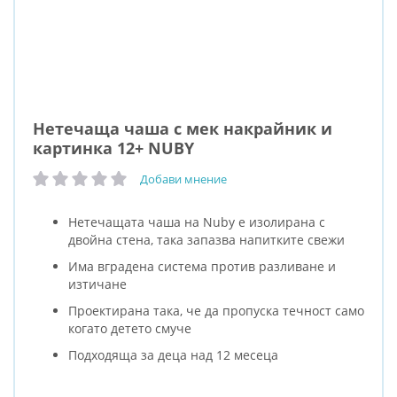
Нетечаща чаша с мек накрайник и
картинка 12+ NUBY
Добави мнение
рейтинг:
Нетечащата чаша на Nuby е изолирана с
двойна стена, така запазва напитките свежи
Има вградена система против разливане и
изтичане
Проектирана така, че да пропуска течност само
когато детето смуче
Подходяща за деца над 12 месеца