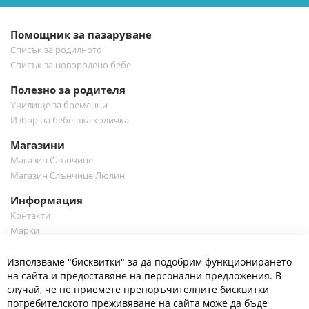
бюлетин:
Помощник за пазаруване
Списък за родилното
Списък за новородено бебе
Полезно за родителя
Училище за бременни
Избор на бебешка количка
Магазини
Магазин Слънчице
Магазин Слънчице Люлин
Информация
Контакти
Марки
Блог
Cl
Използваме "бисквитки" за да подобрим функционирането
Co
Полезно
Ba
на сайта и предоставяне на персонални предложения. В
Общи условия
случай, че не приемете препоръчителните бисквитки
Политика за поверителност
потребителското преживяване на сайта може да бъде