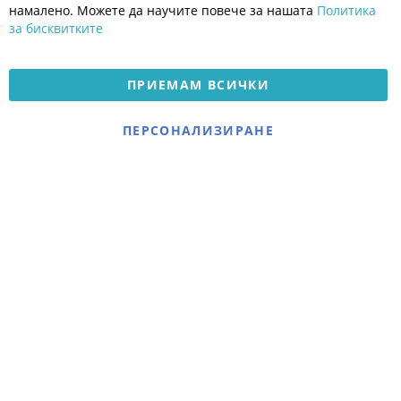
Платформа за OPC
намалено. Можете да научите повече за нашата
Политика
за бисквитките
Доставка и плащане
Карта на сайта
ПРИЕМАМ ВСИЧКИ
© 2026 Мое Бебе | Всички права запазени.
Електронен магазин
ПЕРСОНАЛИЗИРАНЕ
разработен и поддържан
от