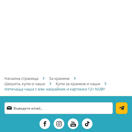
Начална страница
За хранене
Шишета, купи и чаши
Купи за хранене и чаши
Нетечаща чаша с мек накрайник и картинка 12+ NUBY
Абонирай
се
за
нашия
е-