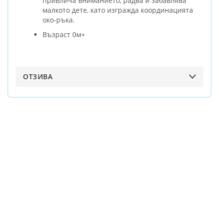
привлича вниманието, радва и забавлява
малкото дете, като изгражда коoрдинацията
око-ръка.
Възраст 0м+
ОТЗИВА