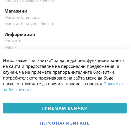
Избор на бебешка количка
Магазини
Магазин Слънчице
Магазин Слънчице Люлин
Информация
Контакти
Марки
Блог
Cl
Използваме "бисквитки" за да подобрим функционирането
Co
Полезно
Ba
на сайта и предоставяне на персонални предложения. В
Общи условия
случай, че не приемете препоръчителните бисквитки
Политика за поверителност
потребителското преживяване на сайта може да бъде
Платформа за OPC
намалено. Можете да научите повече за нашата
Политика
за бисквитките
Доставка и плащане
Карта на сайта
ПРИЕМАМ ВСИЧКИ
© 2026 Мое Бебе | Всички права запазени.
Електронен магазин
ПЕРСОНАЛИЗИРАНЕ
разработен и поддържан
от