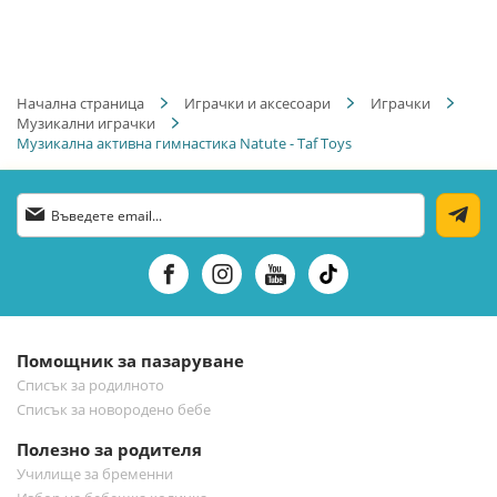
Начална страница
Играчки и аксесоари
Играчки
Музикални играчки
Музикална активна гимнастика Natute - Taf Toys
Абонирай
се
за
нашия
е-
бюлетин:
Помощник за пазаруване
Списък за родилното
Списък за новородено бебе
Полезно за родителя
Училище за бременни