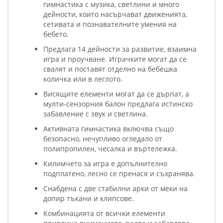
гимнастика с музика, светлини и много
дейности, които насърчават движенията,
сетивата и познавателните умения на
бебето.
Предлага 14 дейности за развитие, взаимна
игра и проучване. Играчките могат да се
свалят и поставят отделно на бебешка
количка или в леглото.
Висящите елементи могат да се дърпат, а
мулти-сензорния балон предлага истинско
забавление с звук и светлина.
Активната гимнастика включва също
безопасно, нечупливо огледало от
полипропилен, чесалка и въртележка.
Килимчето за игра е допълнително
подплатено, лесно се пренася и съхранява.
Снабдена с две стабилни арки от меки на
допир тъкани и клипсове.
Комбинацията от всички елементи