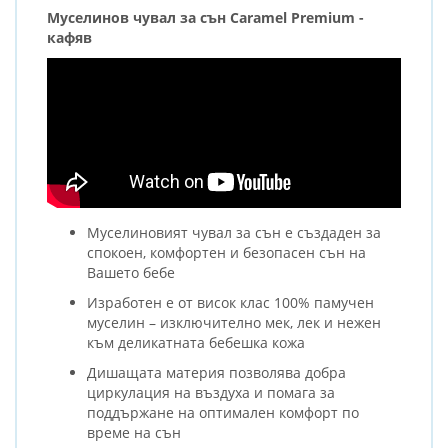
Муселинов чувал за сън Caramel Premium -
кафяв
Муселиновият чувал за сън е създаден за
спокоен, комфортен и безопасен сън на
Вашето бебе
Изработен е от висок клас 100% памучен
муселин – изключително мек, лек и нежен
към деликатната бебешка кожа
Дишащата материя позволява добра
циркулация на въздуха и помага за
поддържане на оптимален комфорт по
време на сън