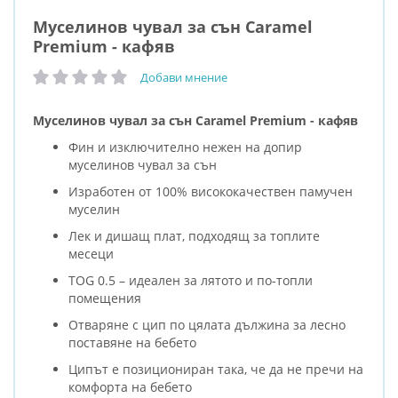
Муселинов чувал за сън Caramel
Premium - кафяв
Добави мнение
рейтинг:
Муселинов чувал за сън Caramel Premium - кафяв
Фин и изключително нежен на допир
муселинов чувал за сън
Изработен от 100% висококачествен памучен
муселин
Лек и дишащ плат, подходящ за топлите
месеци
TOG 0.5 – идеален за лятото и по-топли
помещения
Отваряне с цип по цялата дължина за лесно
поставяне на бебето
Ципът е позициониран така, че да не пречи на
комфорта на бебето