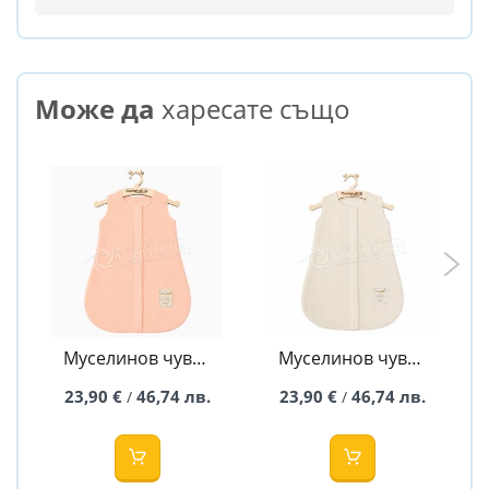
Може да
харесате също
Муселинов чувал
Муселинов чувал
за сън Caramel
за сън Caramel
23,90 €
46,74 лв.
23,90 €
46,74 лв.
/
/
Premium -
Premium - бежов
прасковен