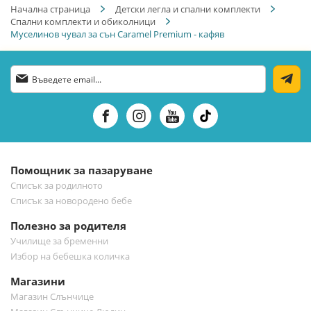
Начална страница
Детски легла и спални комплекти
Спални комплекти и обиколници
Муселинов чувал за сън Caramel Premium - кафяв
Абонирай
се
за
нашия
е-
бюлетин:
Помощник за пазаруване
Списък за родилното
Списък за новородено бебе
Полезно за родителя
Училище за бременни
Избор на бебешка количка
Магазини
Магазин Слънчице