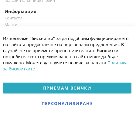
Магазин Слънчице Люлин
Информация
Контакти
Марки
Блог
Cl
Използваме "бисквитки" за да подобрим функционирането
Co
Полезно
Ba
на сайта и предоставяне на персонални предложения. В
Общи условия
случай, че не приемете препоръчителните бисквитки
Политика за поверителност
потребителското преживяване на сайта може да бъде
Платформа за OPC
намалено. Можете да научите повече за нашата
Политика
за бисквитките
Доставка и плащане
Карта на сайта
ПРИЕМАМ ВСИЧКИ
© 2026 Мое Бебе | Всички права запазени.
Електронен магазин
ПЕРСОНАЛИЗИРАНЕ
разработен и поддържан
от