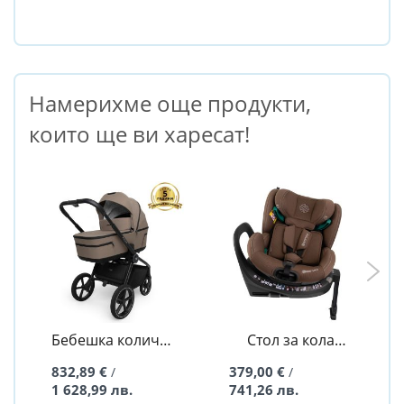
Намерихме още продукти,
които ще ви харесат!
Бебешка количка
Стол за кола
2в1 Quick Five
Aurora Chocolate
832,89 €
379,00 €
/
/
Mokka - Muuvo
I-Size 40-150 см -
1 628,99 лв.
741,26 лв.
Sorino