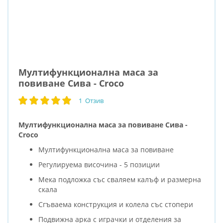
Мултифункционална маса за
повиване Сива - Croco
1
Отзив
рейтинг:
100
100
% of
Мултифункционална маса за повиване Сива -
Croco
Мултифункционална маса за повиване
Регулируема височина - 5 позиции
Мека подложка със сваляем калъф и размерна
скала
Сгъваема конструкция и колела със стопери
Подвижна арка с играчки и отделения за