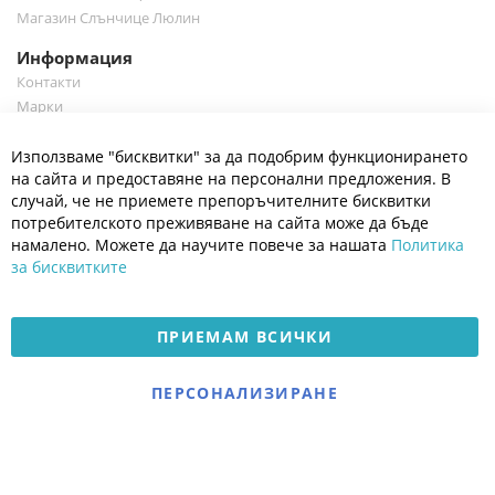
Магазин Слънчице Люлин
Информация
Контакти
Марки
Блог
Cl
Използваме "бисквитки" за да подобрим функционирането
Co
Полезно
Ba
на сайта и предоставяне на персонални предложения. В
Общи условия
случай, че не приемете препоръчителните бисквитки
Политика за поверителност
потребителското преживяване на сайта може да бъде
Платформа за OPC
намалено. Можете да научите повече за нашата
Политика
за бисквитките
Доставка и плащане
Карта на сайта
ПРИЕМАМ ВСИЧКИ
© 2026 Мое Бебе | Всички права запазени.
Електронен магазин
ПЕРСОНАЛИЗИРАНЕ
разработен и поддържан
от