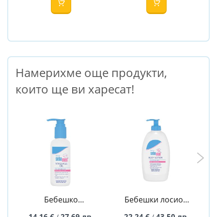
Намерихме още продукти,
които ще ви харесат!
Бебешко
Бебешки лосион
успокояващо
с помпа 400 мл -
14,16 €
27,69 лв.
22,24 €
43,50 лв.
/
/