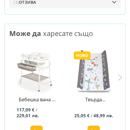
1
ОТЗИВА
Може да
харесате също
НОВО
Бебешка вана с
Твърда
повивалник 2в1
подложка за
117,09 €
/
Garda
преповиване
229,01 лв.
25,05 €
48,99 лв.
/
Dino