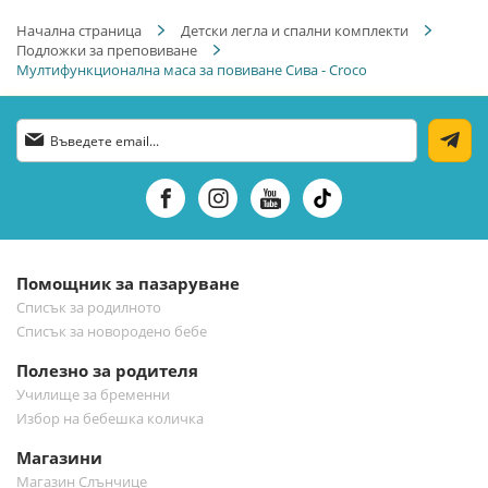
Начална страница
Детски легла и спални комплекти
Подложки за преповиване
Мултифункционална маса за повиване Сива - Croco
Абонирай
се
за
нашия
е-
бюлетин:
Помощник за пазаруване
Списък за родилното
Списък за новородено бебе
Полезно за родителя
Училище за бременни
Избор на бебешка количка
Магазини
Магазин Слънчице