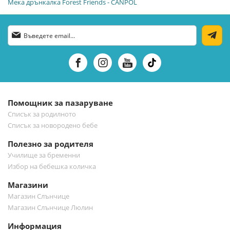
Мека дрънкалка Forest Friends - CANPOL
Абонирай
се
за
нашия
е-
бюлетин:
Помощник за пазаруване
Списък за родилното
Списък за новородено бебе
Полезно за родителя
Училище за бременни
Избор на бебешка количка
Магазини
Магазин Слънчице
Магазин Слънчице Люлин
Информация