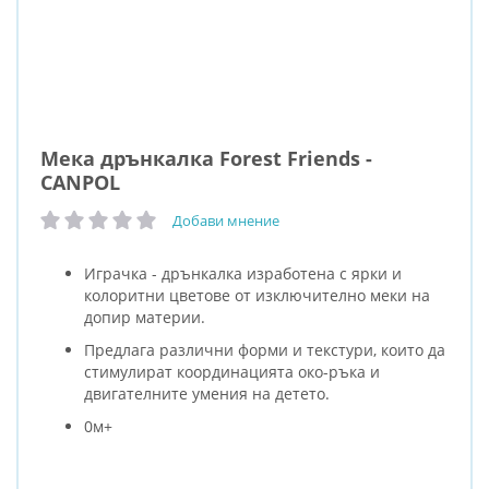
Мека дрънкалка Forest Friends -
CANPOL
Добави мнение
рейтинг:
Играчка - дрънкалка изработена с ярки и
колоритни цветове от изключително меки на
допир материи.
Предлага различни форми и текстури, които да
стимулират координацията око-ръка и
двигателните умения на детето.
0м+