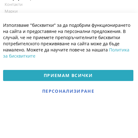
Контакти
Марки
Блог
Cl
Използваме "бисквитки" за да подобрим функционирането
Co
Полезно
Ba
на сайта и предоставяне на персонални предложения. В
Общи условия
случай, че не приемете препоръчителните бисквитки
Политика за поверителност
потребителското преживяване на сайта може да бъде
Платформа за OPC
намалено. Можете да научите повече за нашата
Политика
за бисквитките
Доставка и плащане
Карта на сайта
ПРИЕМАМ ВСИЧКИ
© 2026 Мое Бебе | Всички права запазени.
Електронен магазин
ПЕРСОНАЛИЗИРАНЕ
разработен и поддържан
от