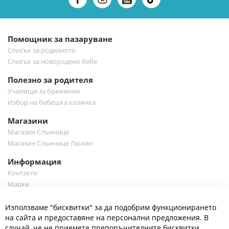
е-
бюлетин:
Помощник за пазаруване
Списък за родилното
Списък за новородено бебе
Полезно за родителя
Училище за бременни
Избор на бебешка количка
Магазини
Магазин Слънчице
Магазин Слънчице Люлин
Информация
Контакти
Марки
Блог
Cl
Използваме "бисквитки" за да подобрим функционирането
Co
Полезно
Ba
на сайта и предоставяне на персонални предложения. В
Общи условия
случай, че не приемете препоръчителните бисквитки