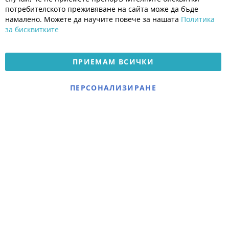
Политика за поверителност
потребителското преживяване на сайта може да бъде
Платформа за OPC
намалено. Можете да научите повече за нашата
Политика
за бисквитките
Доставка и плащане
Карта на сайта
ПРИЕМАМ ВСИЧКИ
© 2026 Мое Бебе | Всички права запазени.
Електронен магазин
ПЕРСОНАЛИЗИРАНЕ
разработен и поддържан
от