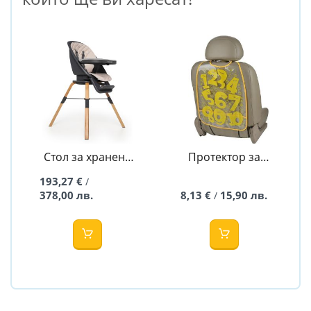
Стол за хранене
Протектор за
3в1 Choc 2 Beige -
автомобилна
193,27 €
/
MUUVO
седалка -
378,00 лв.
8,13 €
15,90 лв.
/
Babyhome