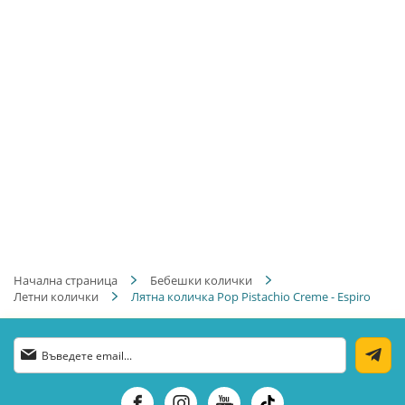
Начална страница
Бебешки колички
Летни колички
Лятна количка Pop Pistachio Creme - Espiro
Абонирай
се
за
нашия