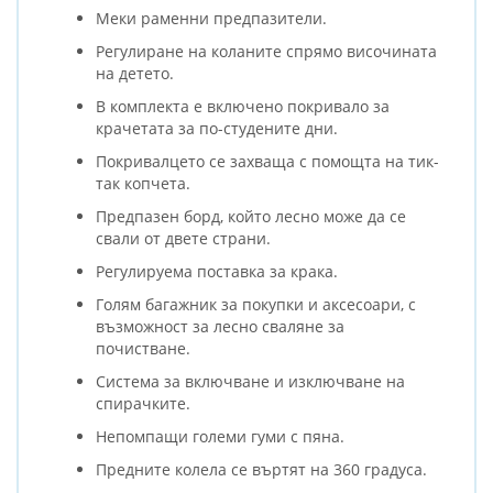
Меки раменни предпазители.
Регулиране на коланите спрямо височината
на детето.
В комплекта е включено покривало за
крачетата за по-студените дни.
Покривалцето се захваща с помощта на тик-
так копчета.
Предпазен борд, който лесно може да се
свали от двете страни.
Регулируема поставка за крака.
Голям багажник за покупки и аксесоари, с
възможност за лесно сваляне за
почистване.
Система за включване и изключване на
спирачките.
Непомпащи големи гуми с пяна.
Предните колела се въртят на 360 градуса.