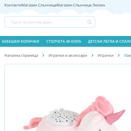
Контакти
Магазин Слънчице
Магазин Слънчице Люлин
Прескачане
към
съдържанието
Търсене
БЕБЕШКИ КОЛИЧКИ
СТОЛЧЕТА ЗА КОЛА
ДЕТСКИ ЛЕГЛА И СПА
Начална страница
Играчки и аксесоари
Играчки
Лам
Преминете
Преминете
към
към
края
началото
на
на
галерията
галерия
на
със
изображенията
снимки