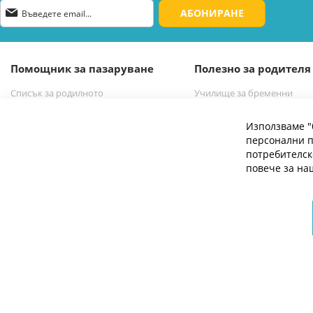
Абонирай
АБОНИРАНЕ
се
за
нашия
е-
Помощник за пазаруване
Полезно за родителя
бюлетин:
Списък за родилното
Училище за бременни
Списък за новородено бебе
Избор на бебешка количк
Използваме "
персонални п
потребителск
повече за н
© 2026 Мое Бебе | Всички права запазени.