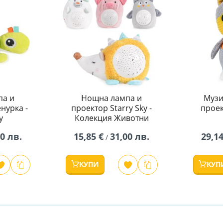
па и
Нощна лампа и
Музи
нурка -
проектор Starry Sky -
проек
y
Колекция Животни
00 лв.
15,85 €
31,00 лв.
29,14
/
КУПИ
КУП