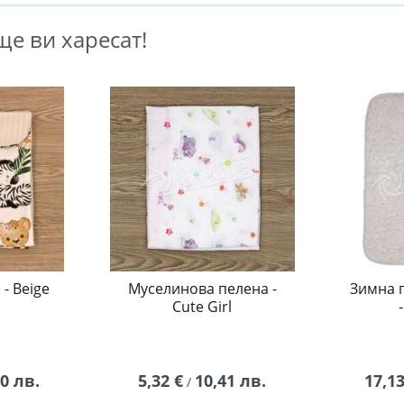
е ви харесат!
- Beige
Муселинова пелена -
Зимна 
Cute Girl
90 лв.
5,32 €
10,41 лв.
17,13
/