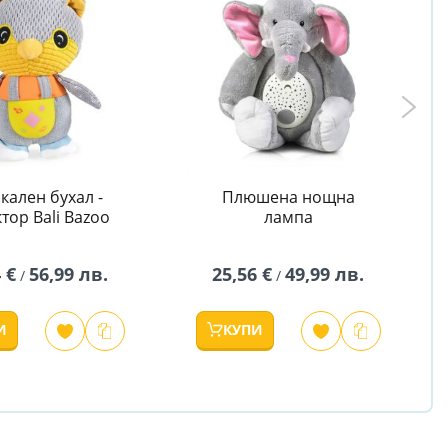
кален бухал -
Плюшена нощна
тор Bali Bazoo
лампа
 €
56,99 лв.
25,56 €
49,99 лв.
/
/
И
КУПИ