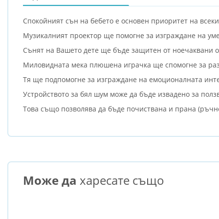
Спокойният сън на бебето е основен приоритет на всеки
Музикалният проектор ще помогне за изграждане на уме
Сънят на Вашето дете ще бъде защитен от ноечаквани о
Миловидната мека плюшена играчка ще спомогне за раз
Тя ще подпомогне за изграждане на емоционалната инте
Устройството за бял шум може да бъде извадено за полз
Това също позволява да бъде почиствана и прана (ръчн
Може да
харесате също