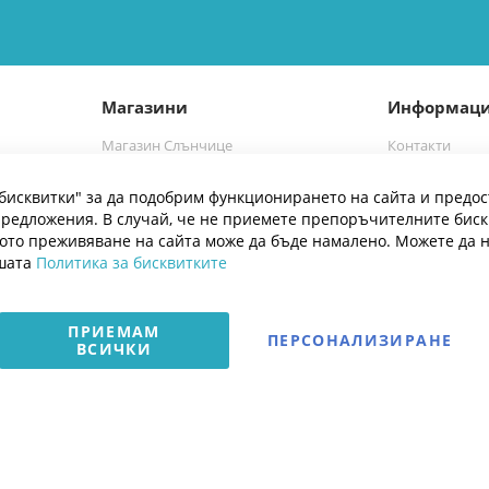
Магазини
Информац
Магазин Слънчице
Контакти
а
Магазин Слънчице Люлин
Марки
бисквитки" за да подобрим функционирането на сайта и предос
Блог
редложения. В случай, че не приемете препоръчителните бис
ото преживяване на сайта може да бъде намалено. Можете да 
ашата
Политика за бисквитките
ПРИЕМАМ
ПЕРСОНАЛИЗИРАНЕ
ВСИЧКИ