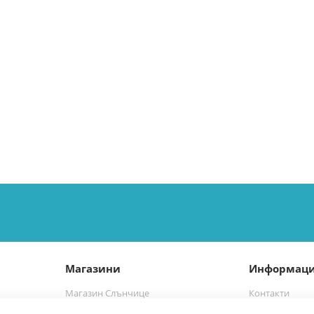
Магазини
Информац
Магазин Слънчице
Контакти
а
Магазин Слънчице Люлин
Марки