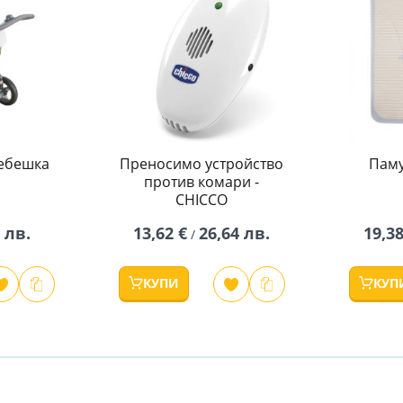
ебешка
Преносимо устройство
Паму
против комари -
CHICCO
 лв.
13,62 €
26,64 лв.
19,38
/
КУПИ
КУП