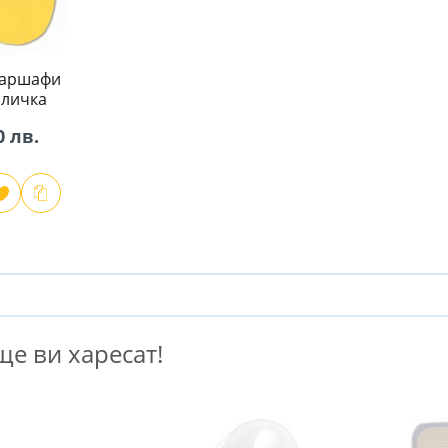
чаршафи
оличка
0 лв.
е ви харесат!