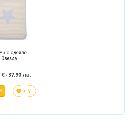
чно одеяло -
Звезда
 €
37,90 лв.
/
И