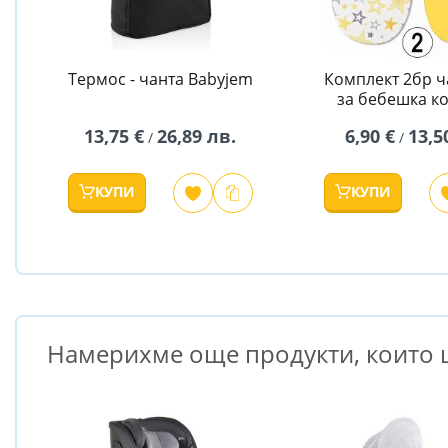
Термос - чанта Babyjem
Комплект 2бр 
за бебешка к
13,75 €
26,89 лв.
6,90 €
13,5
/
/
КУПИ
КУПИ
Намерихме още продукти, които щ