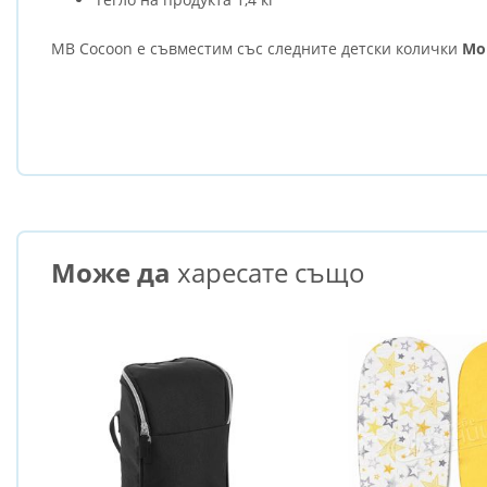
MB Cocoon е съвместим със следните детски колички
Mo
Може да
харесате също