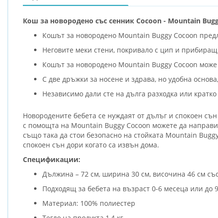
Кош за новородено със сенник Cocoon - Mountain Bug
Кошът за новородено Mountain Buggy Cocoon предл
Неговите меки стени, покривало с цип и прибиращ
Кошът за новородено Mountain Buggy Cocoon може 
С две дръжки за носене и здрава, но удобна основа
Независимо дали сте на дълга разходка или кратк
Новородените бебета се нуждаят от дълъг и спокоен сън 
с помощта на Mountain Buggy Cocoon можете да направит
също така да стои безопасно на стойката Mountain Buggy
спокоен сън дори когато са извън дома.
Спецификации:
Дължина – 72 см, ширина 30 см, височина 46 см със
Подходящ за бебета на възраст 0-6 месеца или до 9
Материал: 100% полиестер
Тегло на продукта 1,4 кг