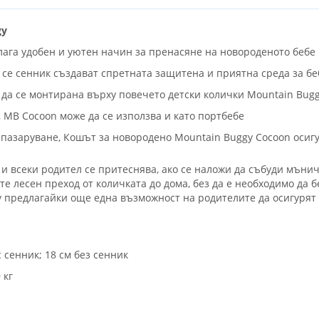
gy
ага удобен и уютен начин за пренасяне на новороденото бебе
 се сенник създават спретната защитена и приятна среда за бе
да се монтирана върху повечето детски колички Mountain Bugg
, МВ Cocoon може да се използва и като портбебе
о пазаруване, Кошът за новородено Mountain Buggy Cocoon осиг
и всеки родител се притеснява, ако се наложи да събуди мънич
е лесен преход от количката до дома, без да е необходимо да 
 предлагайки още една възможност на родителите да осигурят на
 сенник; 18 см без сенник
 кг