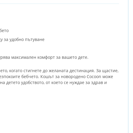
бето
y за удобно пътуване
урява максимален комфорт за вашето дете.
ето, когато стигнете до желаната дестинация. За щастие,
безпокоите бебчето. Кошът за новородено Cocoon може
 детето удобството, от което се нуждае за здрав и