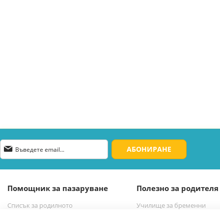
Абонирай
АБОНИРАНЕ
се
за
нашия
е-
Помощник за пазаруване
Полезно за родителя
бюлетин:
Списък за родилното
Училище за бременни
Списък за новородено бебе
Избор на бебешка количк