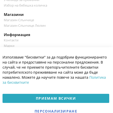
Избор на бебешка количка
Магазини
Магазин Слънчице
Магазин Слънчице Люлин
Информация
Контакти
Марки
Блог
Cl
Използваме "бисквитки" за да подобрим функционирането
Co
Полезно
Ba
на сайта и предоставяне на персонални предложения. В
Общи условия
случай, че не приемете препоръчителните бисквитки
Политика за поверителност
потребителското преживяване на сайта може да бъде
Платформа за OPC
намалено. Можете да научите повече за нашата
Политика
за бисквитките
Доставка и плащане
Карта на сайта
ПРИЕМАМ ВСИЧКИ
© 2026 Мое Бебе | Всички права запазени.
Електронен магазин
ПЕРСОНАЛИЗИРАНЕ