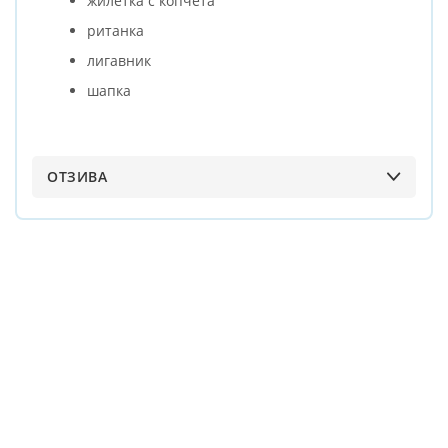
жилетка с копчета
ританка
лигавник
шапка
ОТЗИВА