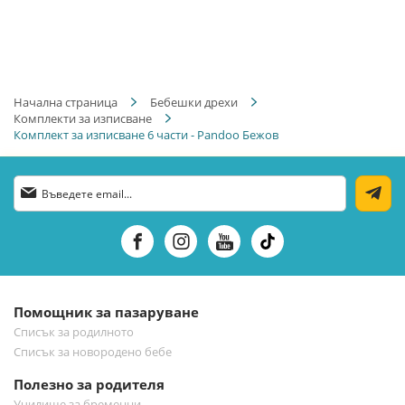
Начална страница
Бебешки дрехи
Комплекти за изписване
Комплект за изписване 6 части - Pandoo Бежов
Абонирай
се
за
нашия
е-
бюлетин:
Помощник за пазаруване
Списък за родилното
Списък за новородено бебе
Полезно за родителя
Училище за бременни