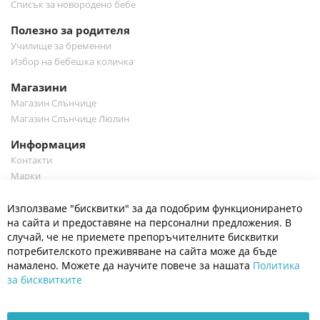
Списък за новородено бебе
Полезно за родителя
Училище за бременни
Избор на бебешка количка
Магазини
Магазин Слънчице
Магазин Слънчице Люлин
Информация
Контакти
Марки
Блог
Cl
Използваме "бисквитки" за да подобрим функционирането
Co
Полезно
Ba
на сайта и предоставяне на персонални предложения. В
Общи условия
случай, че не приемете препоръчителните бисквитки
Политика за поверителност
потребителското преживяване на сайта може да бъде
Платформа за OPC
намалено. Можете да научите повече за нашата
Политика
за бисквитките
Доставка и плащане
Карта на сайта