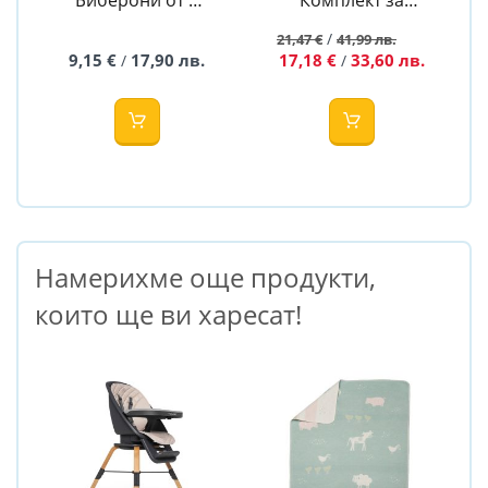
броя, Anti-colic,
хранене от 2
/
21,47 €
41,99 лв.
6м+ - Philips
броя шишета
9,15 €
17,90 лв.
17,18 €
33,60 лв.
/
/
AVENT
Natural Response
с биберон 3м+,
330мл - Philips
Avent
Намерихме още продукти,
които ще ви харесат!