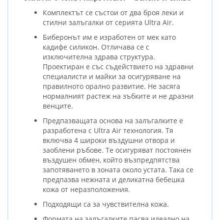
Комплектът се състои от два броя леки и
стилни залъгалки от серията Ultra Air.
Биберонът им е изработен от мек като
кадифе силикон. Отличава се с
изключителна здрава структура.
Проектиран е със съдействието на здравни
специалисти и майки за осигуряване на
правилното орално развитие. Не засяга
нормалният растеж на зъбките и не дразни
венците.
Предпазващата основа на залъгалките е
разработена с Ultra Air технология. Тя
включва
4 широки въздушни отвора и
заоблени ръбове. Те осигуряват постоянен
въздушен обмен, който възпредпятства
запотяването в зоната около устата. Така се
предпазва нежната и деликатна бебешка
кожа от неразположения.
Подходящи са за чувствителна кожа.
Формата на залъгалките пасва идеално на