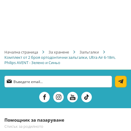
Начална страница
За хранене
Залъгалки
Комплект от 2 броя ортодонтични залъгалки, Ultra Air 6-18m,
Philips AVENT - Зелено и Синьо
Абонирай
се
за
нашия
е-
бюлетин:
Помощник за пазаруване
Списък за родилното