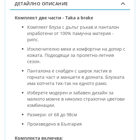
ДЕТАЙЛНО ОПИСАНИЕ
Комплект две части - Taka a brake
Комплект блуза с дълъг ръкав и панталон
изработени от 100% памучна материя -
рипс.
Изключително меки и комфортни на допир с
кожата. Подходящи за пролетно-летния
сезон.
Панталона е снабден с широк ластик в
горната част и маншети в долната. Блузката
има копчета тик-так на едното рамо.
Изберете модерен и забавен дизайн за
малкото момче в няколко страхотни цветови
комбинации.
Размери: от 68 до 98см
Произведено в България
Комплекта включва: