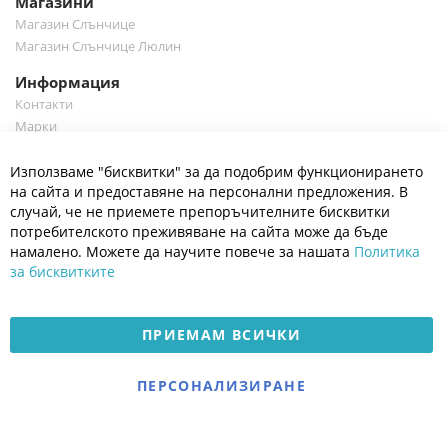
Магазини
Магазин Слънчице
Магазин Слънчице Люлин
Информация
Контакти
Марки
Блог
Cl
Използваме "бисквитки" за да подобрим функционирането
Co
Полезно
Ba
на сайта и предоставяне на персонални предложения. В
Общи условия
случай, че не приемете препоръчителните бисквитки
Политика за поверителност
потребителското преживяване на сайта може да бъде
Платформа за OPC
намалено. Можете да научите повече за нашата
Политика
за бисквитките
Доставка и плащане
Карта на сайта
ПРИЕМАМ ВСИЧКИ
© 2026 Мое Бебе | Всички права запазени.
Електронен магазин
ПЕРСОНАЛИЗИРАНЕ
разработен и поддържан
от