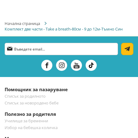
Начална страница
Комплект две части - Takе a brеath-80см - 9 до 12м-Тъмно Син
Абонирай
се
за
нашия
е-
бюлетин:
Помощник за пазаруване
Списък за родилното
Списък за новородено бебе
Полезно за родителя
Училище за бременни
Избор на бебешка количка