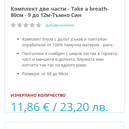
Комплект две части - Takе a brеath-
80см - 9 до 12м-Тъмно Син
Добави мнение
рейтинг:
Комплект блуза с дълъг ръкав и панталон
изработени от 100% памучна материя - рипс.
Панталона е снабден с широк ластик в горната
част и маншети в долната. Блузката има
копчета тик-так на едното рамо.
Размери: от 68 до 98см
ИЗЧЕРПАНО КОЛИЧЕСТВО
11,86 € / 23,20 лв.