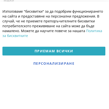
Марки
Блог
Cl
Използваме "бисквитки" за да подобрим функционирането
Co
Полезно
Ba
на сайта и предоставяне на персонални предложения. В
Общи условия
случай, че не приемете препоръчителните бисквитки
Политика за поверителност
потребителското преживяване на сайта може да бъде
Платформа за OPC
намалено. Можете да научите повече за нашата
Политика
за бисквитките
Доставка и плащане
Карта на сайта
ПРИЕМАМ ВСИЧКИ
© 2026 Мое Бебе | Всички права запазени.
Електронен магазин
ПЕРСОНАЛИЗИРАНЕ
разработен и поддържан
от