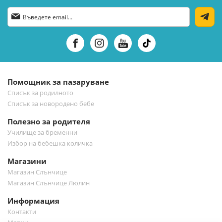
Абонирай
се
за
нашия
е-
бюлетин:
Помощник за пазаруване
Списък за родилното
Списък за новородено бебе
Полезно за родителя
Училище за бременни
Избор на бебешка количка
Магазини
Магазин Слънчице
Магазин Слънчице Люлин
Информация
Контакти