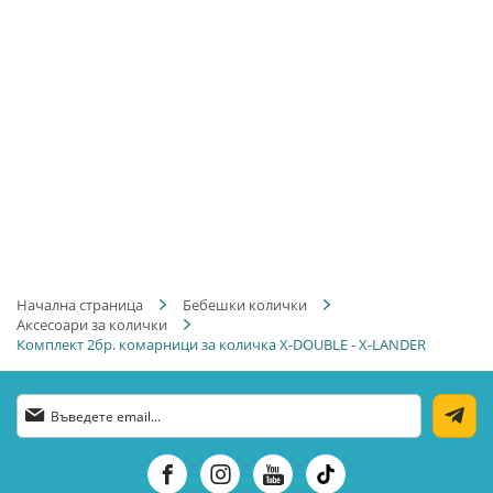
Начална страница
Бебешки колички
Аксесоари за колички
Комплект 2бр. комарници за количка X-DOUBLE - X-LANDER
Абонирай
се
за
нашия
е-