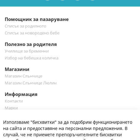
бюлетин:
Помощник за пазаруване
Списък за родилното
Списък за новородено бебе
Полезно за родителя
Училище за бременни
Избор на бебешка количка
Магазини
Магазин Слънчице
Магазин Слънчице Люлин
Информация
Контакти
Марки
Блог
Cl
Използваме "бисквитки" за да подобрим функционирането
Co
Полезно
Ba
на сайта и предоставяне на персонални предложения. В
Общи условия
случай, че не приемете препоръчителните бисквитки
Политика за поверителност