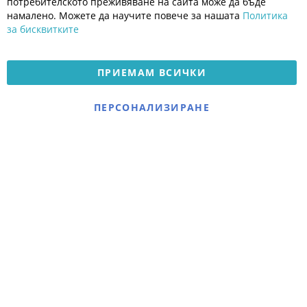
потребителското преживяване на сайта може да бъде
Платформа за OPC
намалено. Можете да научите повече за нашата
Политика
за бисквитките
Доставка и плащане
Карта на сайта
ПРИЕМАМ ВСИЧКИ
© 2026 Мое Бебе | Всички права запазени.
Електронен магазин
ПЕРСОНАЛИЗИРАНЕ
разработен и поддържан
от