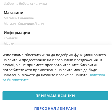
Избор на бебешка количка
Магазини
Магазин Слънчице
Магазин Слънчице Люлин
Информация
Контакти
Марки
Блог
Cl
Използваме "бисквитки" за да подобрим функционирането
Co
Полезно
Ba
на сайта и предоставяне на персонални предложения. В
Общи условия
случай, че не приемете препоръчителните бисквитки
Политика за поверителност
потребителското преживяване на сайта може да бъде
Платформа за OPC
намалено. Можете да научите повече за нашата
Политика
за бисквитките
Доставка и плащане
Карта на сайта
ПРИЕМАМ ВСИЧКИ
© 2026 Мое Бебе | Всички права запазени.
Електронен магазин
ПЕРСОНАЛИЗИРАНЕ
разработен и поддържан