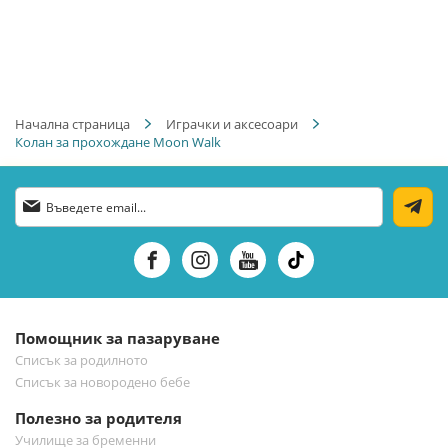
Начална страница
Играчки и аксесоари
Колан за прохождане Moon Walk
Абонирай
се
за
нашия
е-
бюлетин:
Помощник за пазаруване
Списък за родилното
Списък за новородено бебе
Полезно за родителя
Училище за бременни