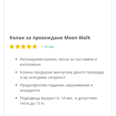
Колан за прохождане Moon Walk
1
Отзив
рейтинг:
100
100
% of
Регулируеми колани, лесни за поставяне и
използване
Колана придържа малчугана докато прохожда
и му осигурява сигурност
Предотвратява падания, наранявания и
инциденти
Подходяща възраст 6- 14 мес. и допустимо
тегло до 13 кг.