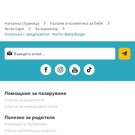
Начална страница
Къпане и козметика за бебе
Аксесоари
За маникюр
Ножичка с предпазител - Rotho Babydesign
Абонирай
се
за
нашия
е-
бюлетин:
Помощник за пазаруване
Списък за родилното
Списък за новородено бебе
Полезно за родителя
Училище за бременни
Избор на бебешка количка