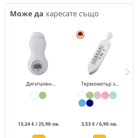
Може да
харесате също
Дигитален
Термометър за
термометър за
баня TOP - Rotho
вана - Rotho
Babydesign
Babydesign
13,24 € / 25,90 лв.
3,53 € / 6,90 лв.