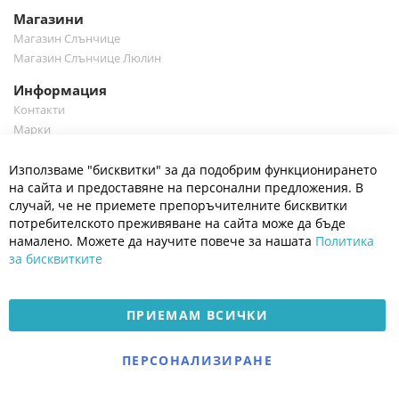
Магазини
Магазин Слънчице
Магазин Слънчице Люлин
Информация
Контакти
Марки
Блог
Cl
Използваме "бисквитки" за да подобрим функционирането
Co
Полезно
Ba
на сайта и предоставяне на персонални предложения. В
Общи условия
случай, че не приемете препоръчителните бисквитки
Политика за поверителност
потребителското преживяване на сайта може да бъде
Платформа за OPC
намалено. Можете да научите повече за нашата
Политика
за бисквитките
Доставка и плащане
Карта на сайта
ПРИЕМАМ ВСИЧКИ
© 2026 Мое Бебе | Всички права запазени.
Електронен магазин
ПЕРСОНАЛИЗИРАНЕ
разработен и поддържан
от