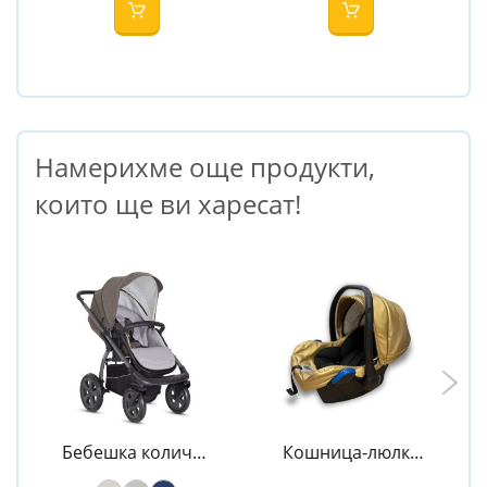
Намерихме още продукти,
които ще ви харесат!
Бебешка количка
Кошница-люлка
X-MOVE - X-
ROYAL Gold - NIO