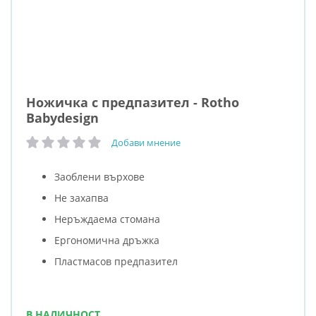
Ножичка с предпазител - Rotho
Babydesign
Добави мнение
рейтинг:
Заоблени върхове
Не захапва
Неръждаема стомана
Ергономична дръжка
Пластмасов предпазител
В НАЛИЧНОСТ