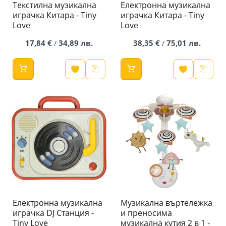
Текстилна музикална
Eлектронна музикална
играчка Китара - Tiny
играчка Китара - Tiny
Love
Love
17,84 €
34,89 лв.
38,35 €
75,01 лв.
/
/
Eлектронна музикална
Музикална въртележка
играчка DJ Станция -
и преносима
Tiny Love
музикална кутия 2 в 1 -