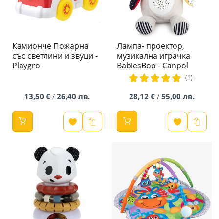
Камионче Пожарна
Лампа- проектор,
със светлини и звуци -
музикална играчка
Playgro
BabiesBoo - Canpol
рейтинг:
(1)
100%
13,50 €
26,40 лв.
28,12 €
55,00 лв.
/
/