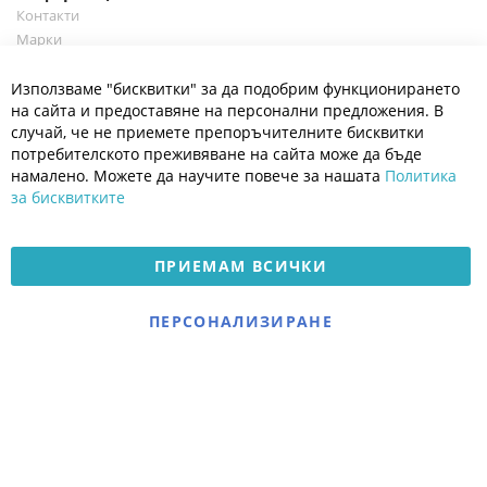
Контакти
Марки
Блог
Cl
Използваме "бисквитки" за да подобрим функционирането
Co
Полезно
Ba
на сайта и предоставяне на персонални предложения. В
Общи условия
случай, че не приемете препоръчителните бисквитки
Политика за поверителност
потребителското преживяване на сайта може да бъде
Платформа за OPC
намалено. Можете да научите повече за нашата
Политика
за бисквитките
Доставка и плащане
Карта на сайта
ПРИЕМАМ ВСИЧКИ
© 2026 Мое Бебе | Всички права запазени.
Електронен магазин
ПЕРСОНАЛИЗИРАНЕ
разработен и поддържан
от