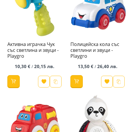
Активна играчка Чук
Полицейска кола със
със светлина и звуци -
светлини и звуци -
Playgro
Playgro
10,30 €
20,15 лв.
13,50 €
26,40 лв.
/
/