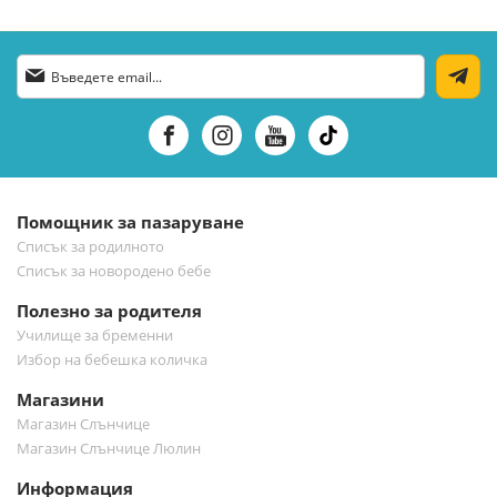
Абонирай
се
за
нашия
е-
бюлетин:
Помощник за пазаруване
Списък за родилното
Списък за новородено бебе
Полезно за родителя
Училище за бременни
Избор на бебешка количка
Магазини
Магазин Слънчице
Магазин Слънчице Люлин
Информация