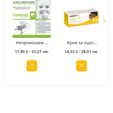
Непромокаем и
Крем за зърна
дишащ
PURELAN 100
11,90 €
23,27 лв.
14,32 €
28,01 лв.
/
/
протектор за
MEDELA-37гр.
матрак