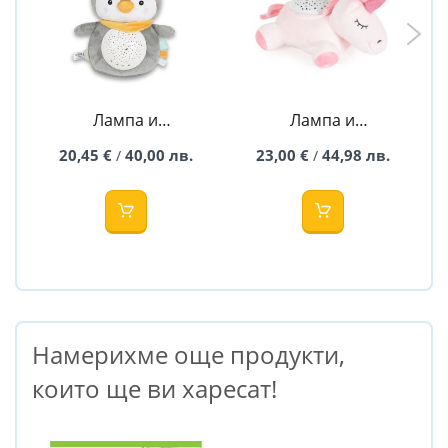
Лампа и
Лампа и
проектор с бял
проектор с
20,45 €
40,00 лв.
23,00 €
44,98 лв.
/
/
шум Snuggly
мелодии Poppy -
Pnguin - плюшен
плюшен Еднорог
Пингвин
Намерихме още продукти,
които ще ви харесат!