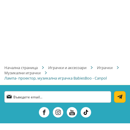
Начална страница
Играчки и аксесоари
Играчки
Музикални играчки
Лампа- проектор, музикална играчка BabiesBoo - Canpol
Абонирай
се
за
нашия
е-
бюлетин: