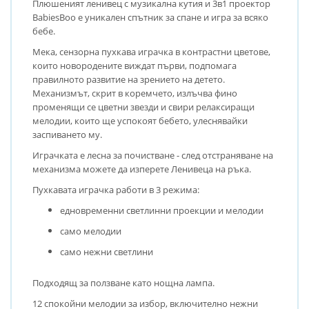
Плюшеният ленивец с музикална кутия и 3в1 проектор
BabiesBoo е уникален спътник за спане и игра за всяко
бебе.
Мека, сензорна пухкава играчка в контрастни цветове,
които новородените виждат първи, подпомага
правилното развитие на зрението на детето.
Механизмът, скрит в коремчето, излъчва фино
променящи се цветни звезди и свири релаксиращи
мелодии, които ще успокоят бебето, улеснявайки
заспиването му.
Играчката е лесна за почистване - след отстраняване на
механизма можете да изперете Ленивеца на ръка.
Пухкавата играчка работи в 3 режима:
едновременни светлинни проекции и мелодии
само мелодии
само нежни светлини
Подходящ за ползване като нощна лампа.
12 спокойни мелодии за избор, включително нежни