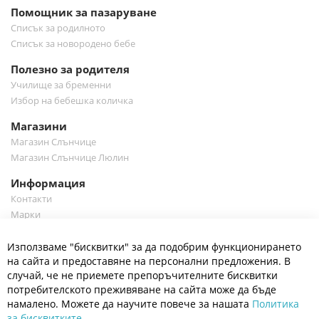
Помощник за пазаруване
Списък за родилното
Списък за новородено бебе
Полезно за родителя
Училище за бременни
Избор на бебешка количка
Магазини
Магазин Слънчице
Магазин Слънчице Люлин
Информация
Контакти
Марки
Блог
Cl
Използваме "бисквитки" за да подобрим функционирането
Co
Полезно
Ba
на сайта и предоставяне на персонални предложения. В
Общи условия
случай, че не приемете препоръчителните бисквитки
Политика за поверителност
потребителското преживяване на сайта може да бъде
Платформа за OPC
намалено. Можете да научите повече за нашата
Политика
за бисквитките
Доставка и плащане