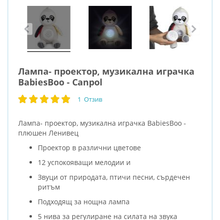
Лампа- проектор, музикална играчка
BabiesBoo - Canpol
1
Отзив
рейтинг:
100
100
% of
Лампа- проектор, музикална играчка BabiesBoo -
плюшен Ленивец
Проектор в различни цветове
12 успокояващи мелодии и
Звуци от природата, птичи песни, сърдечен
ритъм
Подходящ за нощна лампа
5 нива за регулиране на силата на звука