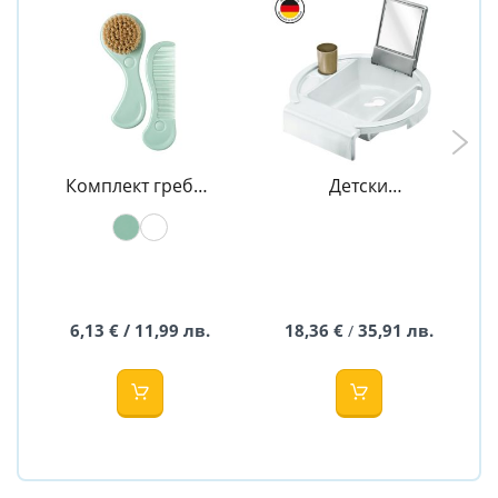
Комплект гребен
Детски
и четка Natural -
умивалник с
Rotho Babydesign
огледало и
чашка - Rotho
Babydesign
6,13 € / 11,99 лв.
18,36 €
35,91 лв.
/