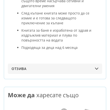
същото време насърчава сетивни и
двигателни умения
След къпане книгата може просто да се
измие и е готова за следващото
приключение за къпане
Книгата за баня е изработена от здрав и
издръжлив материал и плува по
повърхността на водата
Подходяща за деца над 6 месеца
ОТЗИВА
Може да
харесате също