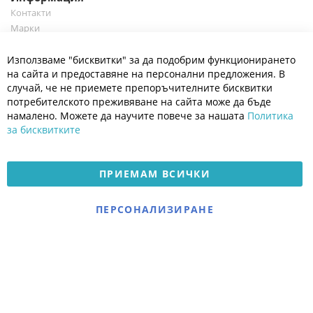
Контакти
Марки
Блог
Cl
Използваме "бисквитки" за да подобрим функционирането
Co
Полезно
Ba
на сайта и предоставяне на персонални предложения. В
Общи условия
случай, че не приемете препоръчителните бисквитки
Политика за поверителност
потребителското преживяване на сайта може да бъде
Платформа за OPC
намалено. Можете да научите повече за нашата
Политика
за бисквитките
Доставка и плащане
Карта на сайта
ПРИЕМАМ ВСИЧКИ
© 2026 Мое Бебе | Всички права запазени.
Електронен магазин
ПЕРСОНАЛИЗИРАНЕ
разработен и поддържан
от