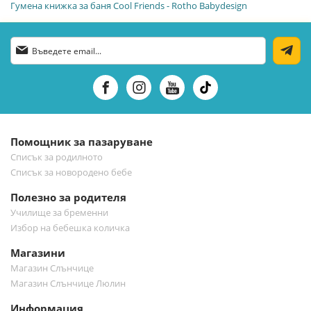
Гумена книжка за баня Cool Friends - Rotho Babydesign
Абонирай
се
за
нашия
е-
бюлетин:
Помощник за пазаруване
Списък за родилното
Списък за новородено бебе
Полезно за родителя
Училище за бременни
Избор на бебешка количка
Магазини
Магазин Слънчице
Магазин Слънчице Люлин
Информация