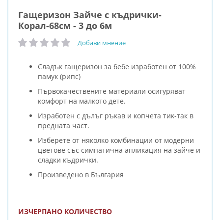
Гащеризон Зайче с къдрички-
Корал-68см - 3 до 6м
Добави мнение
рейтинг:
Сладък гащеризон за бебе изработен от 100%
памук (рипс)
Първокачествените материали осигуряват
комфорт на малкото дете.
Изработен с дълъг ръкав и копчета тик-так в
предната част.
Изберете от няколко комбинации от модерни
цветове със симпатична апликация на зайче и
сладки къдрички.
Произведено в България
ИЗЧЕРПАНО КОЛИЧЕСТВО