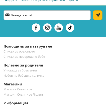
Абонирай
се
за
нашия
е-
бюлетин:
Помощник за пазаруване
Списък за родилното
Списък за новородено бебе
Полезно за родителя
Училище за бременни
Избор на бебешка количка
Магазини
Магазин Слънчице
Магазин Слънчице Люлин
Информация