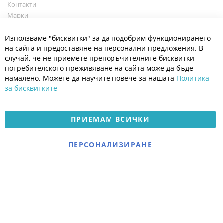
Контакти
Марки
Блог
Cl
Използваме "бисквитки" за да подобрим функционирането
Co
Полезно
Ba
на сайта и предоставяне на персонални предложения. В
Общи условия
случай, че не приемете препоръчителните бисквитки
Политика за поверителност
потребителското преживяване на сайта може да бъде
Платформа за OPC
намалено. Можете да научите повече за нашата
Политика
за бисквитките
Доставка и плащане
Карта на сайта
ПРИЕМАМ ВСИЧКИ
© 2026 Мое Бебе | Всички права запазени.
Електронен магазин
ПЕРСОНАЛИЗИРАНЕ
разработен и поддържан
от