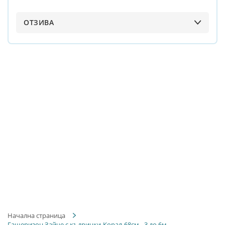
ОТЗИВА
Начална страница
Гащеризон Зайче с къдрички-Корал-68см - 3 до 6м