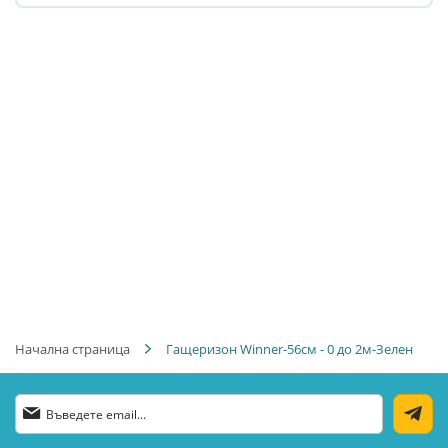
Начална страница
Гащеризон Winner-56см - 0 до 2м-Зелен
Абонирай
се
за