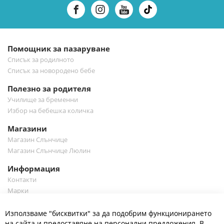
нашия
е-
бюлетин:
Помощник за пазаруване
Списък за родилното
Списък за новородено бебе
Полезно за родителя
Училище за бременни
Избор на бебешка количка
Магазини
Магазин Слънчице
Магазин Слънчице Люлин
Информация
Контакти
Марки
Блог
Cl
Използваме "бисквитки" за да подобрим функционирането
Co
Полезно
Ba
на сайта и предоставяне на персонални предложения. В