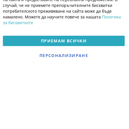
Общи условия
случай, че не приемете препоръчителните бисквитки
Политика за поверителност
потребителското преживяване на сайта може да бъде
Платформа за OPC
намалено. Можете да научите повече за нашата
Политика
за бисквитките
Доставка и плащане
Карта на сайта
ПРИЕМАМ ВСИЧКИ
© 2026 Мое Бебе | Всички права запазени.
Електронен магазин
ПЕРСОНАЛИЗИРАНЕ
разработен и поддържан
от