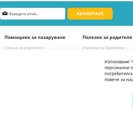
Абонирай
АБОНИРАНЕ
се
за
нашия
е-
Помощник за пазаруване
Полезно за родителя
бюлетин:
Списък за родилното
Училище за бременни
Списък за новородено бебе
Избор на бебешка количк
Използваме "
персонални п
потребителск
повече за н
© 2026 Мое Бебе | Всички права запазени.