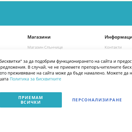
Магазини
Информац
Магазин Слънчице
Контакти
а
Магазин Слънчице Люлин
Марки
бисквитки" за да подобрим функционирането на сайта и предос
Блог
редложения. В случай, че не приемете препоръчителните бис
ото преживяване на сайта може да бъде намалено. Можете да 
ашата
Политика за бисквитките
ПРИЕМАМ
ПЕРСОНАЛИЗИРАНЕ
ВСИЧКИ