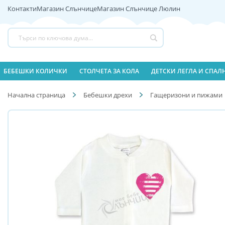
Контакти
Магазин Слънчице
Магазин Слънчице Люлин
Прескачане
към
съдържанието
Търсене
БЕБЕШКИ КОЛИЧКИ
СТОЛЧЕТА ЗА КОЛА
ДЕТСКИ ЛЕГЛА И СПА
Начална страница
Бебешки дрехи
Гащеризони и пижами
Преминете
Преминете
към
към
края
началото
на
на
галерията
галерия
на
със
изображенията
снимки