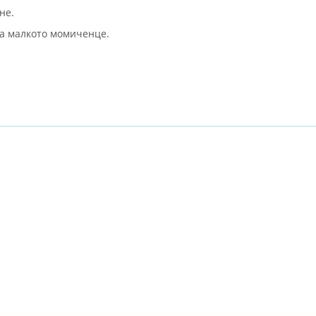
не.
за малкото момиченце.