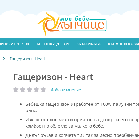
ЛНИ КОМПЛЕКТИ
БЕБЕШКИ ДРЕХИ
ЗА МАЙКАТА
КЪПАНЕ И КОЗМ
Гащеризон - Heart
Гащеризон - Heart
Добави мнение
рейтинг:
Бебешки гащеризон изработен от 100% памучни три
рипс.
Изключително меко и приятно на допир, което го п
комфортно облекло за малкото бебе.
Дълъг ръкав и копчета тик-так за лесно преоблича